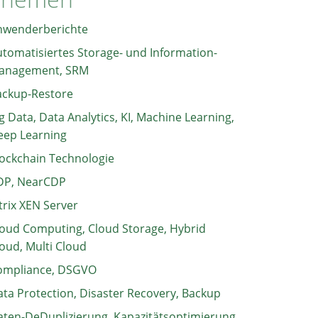
nwenderberichte
tomatisiertes Storage- und Information-
anagement, SRM
ackup-Restore
g Data, Data Analytics, KI, Machine Learning,
eep Learning
ockchain Technologie
DP, NearCDP
trix XEN Server
oud Computing, Cloud Storage, Hybrid
oud, Multi Cloud
ompliance, DSGVO
ta Protection, Disaster Recovery, Backup
ten-DeDuplizierung, Kapazitätsoptimierung,