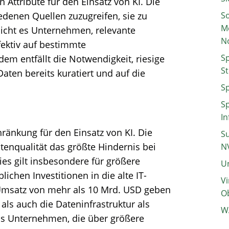
n Attribute für den Einsatz von KI. Die
edenen Quellen zuzugreifen, sie zu
So
M
icht es Unternehmen, relevante
N
fektiv auf bestimmte
Sp
m entfällt die Notwendigkeit, riesige
St
ten bereits kuratiert und auf die
Sp
Sp
In
hränkung für den Einsatz von KI. Die
Su
atenqualität das größte Hindernis bei
N
Dies gilt insbesondere für größere
Un
chen Investitionen in die alte IT-
Vi
Umsatz von mehr als 10 Mrd. USD geben
Ob
als auch die Dateninfrastruktur als
W
ass Unternehmen, die über größere