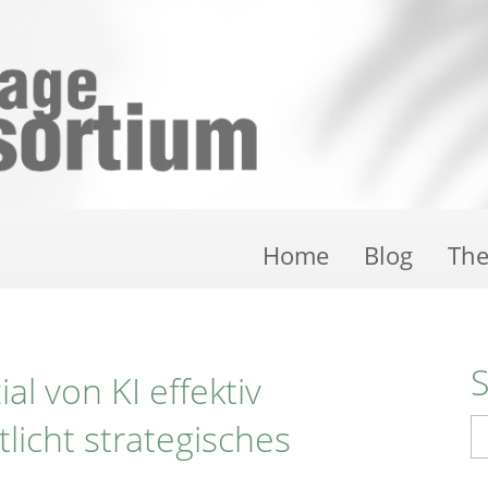
Home
Blog
Th
l von KI effektiv
licht strategisches
S