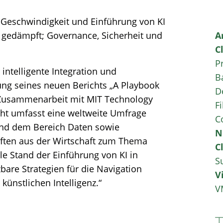
e Geschwindigkeit und Einführung von KI
 gedämpft; Governance, Sicherheit und
A
C
P
intelligente Integration und
B
ung seines neuen Berichts „A Playbook
D
in Zusammenarbeit mit MIT Technology
Fi
icht umfasst eine weltweite Umfrage
C
und dem Bereich Daten sowie
N
äften aus der Wirtschaft zum Thema
C
le Stand der Einführung von KI in
S
re Strategien für die Navigation
V
künstlichen Intelligenz.“
V