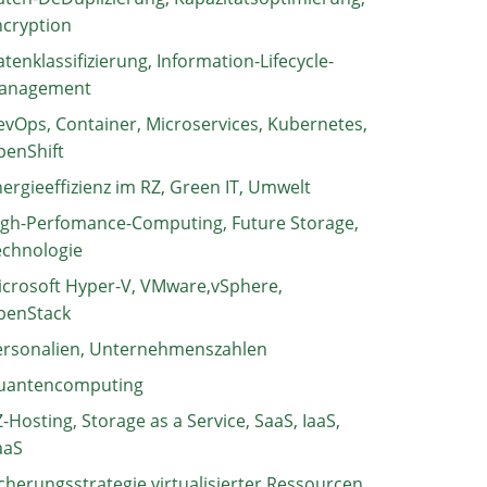
ncryption
tenklassifizierung, Information-Lifecycle-
anagement
vOps, Container, Microservices, Kubernetes,
penShift
ergieeffizienz im RZ, Green IT, Umwelt
igh-Perfomance-Computing, Future Storage,
echnologie
crosoft Hyper-V, VMware,vSphere,
penStack
ersonalien, Unternehmenszahlen
uantencomputing
-Hosting, Storage as a Service, SaaS, IaaS,
aaS
cherungsstrategie virtualisierter Ressourcen