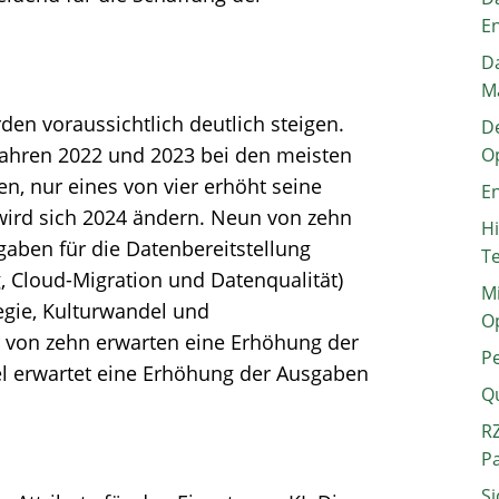
E
Da
M
den voraussichtlich deutlich steigen.
De
Jahren 2022 und 2023 bei den meisten
O
, nur eines von vier erhöht seine
En
wird sich 2024 ändern. Neun von zehn
H
gaben für die Datenbereitstellung
T
, Cloud-Migration und Datenqualität)
Mi
egie, Kulturwandel und
O
 von zehn erwarten eine Erhöhung der
P
el erwartet eine Erhöhung der Ausgaben
Q
RZ
P
Si