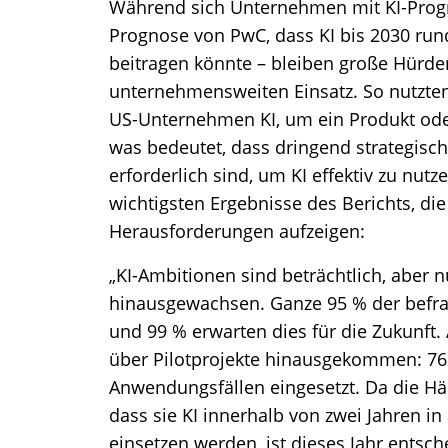
Während sich Unternehmen mit KI-Progno
Prognose von PwC, dass KI bis 2030 rund
beitragen könnte – bleiben große Hürd
unternehmensweiten Einsatz. So nutzten
US-Unternehmen KI, um ein Produkt oder
was bedeutet, dass dringend strategisc
erforderlich sind, um KI effektiv zu nut
wichtigsten Ergebnisse des Berichts, di
Herausforderungen aufzeigen:
„KI-Ambitionen sind beträchtlich, aber 
hinausgewachsen. Ganze 95 % der befra
und 99 % erwarten dies für die Zukunft.
über Pilotprojekte hinausgekommen: 76 
Anwendungsfällen eingesetzt. Da die H
dass sie KI innerhalb von zwei Jahren in
einsetzen werden, ist dieses Jahr entsch