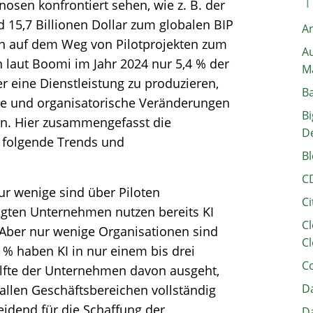
sen konfrontiert sehen, wie z. B. der
 15,7 Billionen Dollar zum globalen BIP
A
en auf dem Weg von Pilotprojekten zum
Au
 laut Boomi im Jahr 2024 nur 5,4 % der
M
 eine Dienstleistung zu produzieren,
B
he und organisatorische Veränderungen
Bi
zen. Hier zusammengefasst die
D
e folgende Trends und
Bl
C
nur wenige sind über Piloten
Ci
gten Unternehmen nutzen bereits KI
Cl
 Aber nur wenige Organisationen sind
Cl
% haben KI in nur einem bis drei
C
älfte der Unternehmen davon ausgeht,
Da
 allen Geschäftsbereichen vollständig
eidend für die Schaffung der
Da