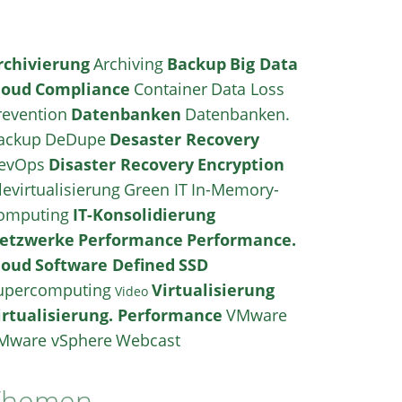
rchivierung
Archiving
Backup
Big Data
loud
Compliance
Container
Data Loss
revention
Datenbanken
Datenbanken.
ackup
DeDupe
Desaster Recovery
evOps
Disaster Recovery
Encryption
levirtualisierung
Green IT
In-Memory-
omputing
IT-Konsolidierung
etzwerke
Performance
Performance.
loud
Software Defined
SSD
upercomputing
Virtualisierung
Video
irtualisierung. Performance
VMware
Mware vSphere
Webcast
Themen