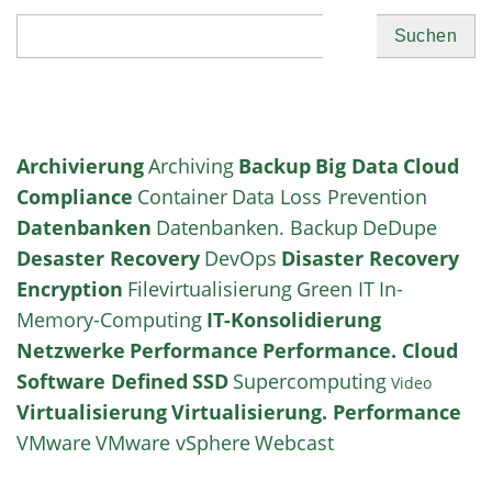
Suchen
Archivierung
Archiving
Backup
Big Data
Cloud
Compliance
Container
Data Loss Prevention
Datenbanken
Datenbanken. Backup
DeDupe
Desaster Recovery
DevOps
Disaster Recovery
Encryption
Filevirtualisierung
Green IT
In-
Memory-Computing
IT-Konsolidierung
Netzwerke
Performance
Performance. Cloud
Software Defined
SSD
Supercomputing
Video
Virtualisierung
Virtualisierung. Performance
VMware
VMware vSphere
Webcast