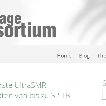
Home
Blog
Th
erste UltraSMR
äten von bis zu 32 TB
S