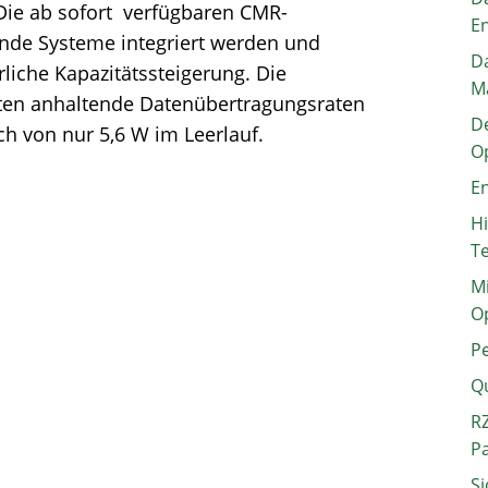
Die ab sofort verfügbaren CMR-
E
nde Systeme integriert werden und
Da
liche Kapazitätssteigerung. Die
M
ten anhaltende Datenübertragungsraten
De
h von nur 5,6 W im Leerlauf.
O
En
H
T
Mi
O
P
Q
RZ
P
Si