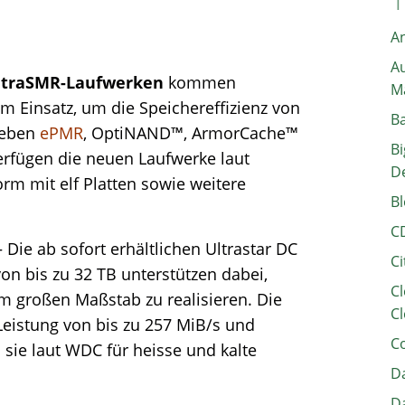
A
Au
UltraSMR-Laufwerken
kommen
M
 Einsatz, um die Speichereffizienz von
B
Neben
ePMR
, OptiNAND™, ArmorCache™
Bi
erfügen die neuen Laufwerke laut
D
orm mit elf Platten sowie weitere
Bl
C
– Die ab sofort erhältlichen Ultrastar DC
Ci
n bis zu 32 TB unterstützen dabei,
Cl
im großen Maßstab zu realisieren. Die
Cl
Leistung von bis zu 257 MiB/s und
C
sie laut WDC für heisse und kalte
Da
Da