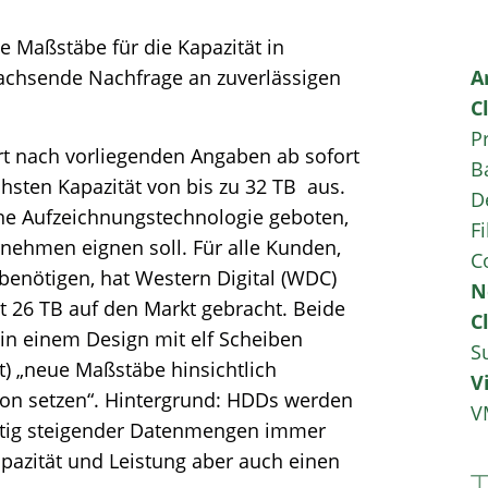
e Maßstäbe für die Kapazität in
achsende Nachfrage an zuverlässigen
A
C
P
ert nach vorliegenden Angaben ab sofort
B
hsten Kapazität von bis zu 32 TB aus.
D
ne Aufzeichnungstechnologie geboten,
Fi
rnehmen eignen soll. Für alle Kunden,
C
e benötigen, hat Western Digital (WDC)
N
 26 TB auf den Markt gebracht. Beide
C
in einem Design mit elf Scheiben
S
tat) „neue Maßstäbe hinsichtlich
V
tion setzen“. Hintergrund: HDDs werden
V
etig steigender Datenmengen immer
pazität und Leistung aber auch einen