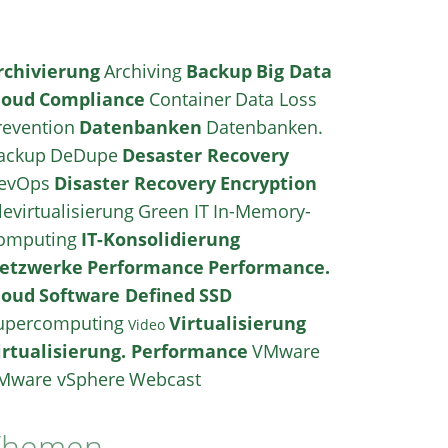
rchivierung
Archiving
Backup
Big Data
loud
Compliance
Container
Data Loss
revention
Datenbanken
Datenbanken.
ackup
DeDupe
Desaster Recovery
evOps
Disaster Recovery
Encryption
levirtualisierung
Green IT
In-Memory-
omputing
IT-Konsolidierung
etzwerke
Performance
Performance.
loud
Software Defined
SSD
upercomputing
Virtualisierung
Video
irtualisierung. Performance
VMware
Mware vSphere
Webcast
Themen