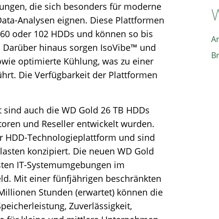
sungen, die sich besonders für moderne
W
Data-Analysen eignen. Diese Plattformen
u 60 oder 102 HDDs und können so bis
A
n. Darüber hinaus sorgen IsoVibe™ und
B
owie optimierte Kühlung, was zu einer
hrt. Die Verfügbarkeit der Plattformen
t sind auch die WD Gold 26 TB HDDs
ratoren und Reseller entwickelt wurden.
tar HDD-Technologieplattform und sind
tslasten konzipiert. Die neuen WD Gold
lsten IT-Systemumgebungen im
d. Mit einer fünfjährigen beschränkten
Millionen Stunden (erwartet) können die
icherleistung, Zuverlässigkeit,