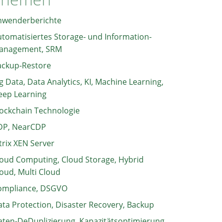
nwenderberichte
tomatisiertes Storage- und Information-
anagement, SRM
ackup-Restore
g Data, Data Analytics, KI, Machine Learning,
eep Learning
ockchain Technologie
DP, NearCDP
trix XEN Server
oud Computing, Cloud Storage, Hybrid
oud, Multi Cloud
ompliance, DSGVO
ta Protection, Disaster Recovery, Backup
ten-DeDuplizierung, Kapazitätsoptimierung,