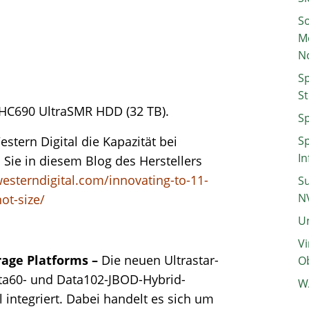
So
M
N
Sp
St
C HC690 UltraSMR HDD (32 TB).
Sp
tern Digital die Kapazität bei
Sp
In
Sie in diesem Blog des Herstellers
westerndigital.com/innovating-to-11-
Su
N
ot-size/
Un
Vi
rage Platforms –
Die neuen Ultrastar-
Ob
ta60- und Data102-JBOD-Hybrid-
W
 integriert. Dabei handelt es sich um