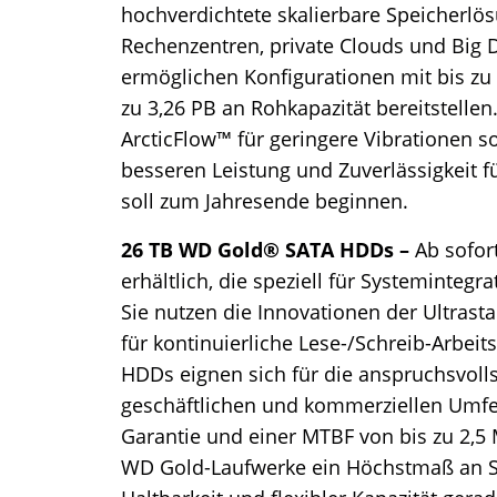
hochverdichtete skalierbare Speicherlö
Rechenzentren, private Clouds und Big 
ermöglichen Konfigurationen mit bis z
zu 3,26 PB an Rohkapazität bereitstelle
ArcticFlow™ für geringere Vibrationen s
besseren Leistung und Zuverlässigkeit fü
soll zum Jahresende beginnen.
26 TB WD Gold® SATA HDDs –
Ab sofor
erhältlich, die speziell für Systeminteg
Sie nutzen die Innovationen der Ultras
für kontinuierliche Lese-/Schreib-Arbei
HDDs eignen sich für die anspruchsvol
geschäftlichen und kommerziellen Umfel
Garantie und einer MTBF von bis zu 2,5 
WD Gold-Laufwerke ein Höchstmaß an Spe