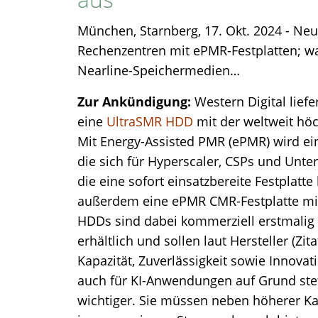
München, Starnberg, 17. Okt. 2024 - Neu
Rechenzentren mit ePMR-Festplatten; w
Nearline-Speichermedien…
Zur Ankündigung:
Western Digital lief
eine
UltraSMR HDD
mit der weltweit höc
Mit Energy-Assisted PMR (ePMR) wird ei
die sich für Hyperscaler, CSPs und Unte
die eine sofort einsatzbereite Festplatt
außerdem eine ePMR CMR-Festplatte mit
HDDs sind dabei kommerziell erstmalig 
erhältlich und sollen laut Hersteller (Zi
Kapazität, Zuverlässigkeit sowie Innova
auch für KI-Anwendungen auf Grund st
wichtiger. Sie müssen neben höherer Ka