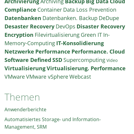
Archivierung
Archiving
Backup
Big Data
Cloud
Compliance
Container
Data Loss Prevention
Datenbanken
Datenbanken. Backup
DeDupe
Desaster Recovery
DevOps
Disaster Recovery
Encryption
Filevirtualisierung
Green IT
In-
Memory-Computing
IT-Konsolidierung
Netzwerke
Performance
Performance. Cloud
Software Defined
SSD
Supercomputing
Video
Virtualisierung
Virtualisierung. Performance
VMware
VMware vSphere
Webcast
Themen
Anwenderberichte
Automatisiertes Storage- und Information-
Management, SRM