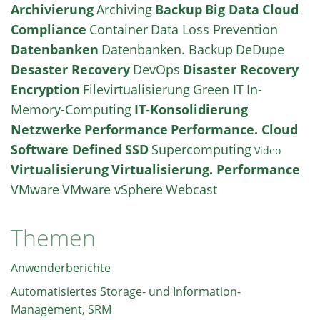
Archivierung
Archiving
Backup
Big Data
Cloud
Compliance
Container
Data Loss Prevention
Datenbanken
Datenbanken. Backup
DeDupe
Desaster Recovery
DevOps
Disaster Recovery
Encryption
Filevirtualisierung
Green IT
In-
Memory-Computing
IT-Konsolidierung
Netzwerke
Performance
Performance. Cloud
Software Defined
SSD
Supercomputing
Video
Virtualisierung
Virtualisierung. Performance
VMware
VMware vSphere
Webcast
Themen
Anwenderberichte
Automatisiertes Storage- und Information-
Management, SRM