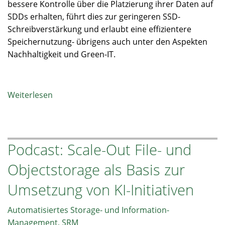
bessere Kontrolle über die Platzierung ihrer Daten auf
SDDs erhalten, führt dies zur geringeren SSD-
Schreibverstärkung und erlaubt eine effizientere
Speichernutzung- übrigens auch unter den Aspekten
Nachhaltigkeit und Green-IT.
Weiterlesen
über
Speicherkosten
und
Energieverbrauch
Podcast: Scale-Out File- und
von
SSDs
Objectstorage als Basis zur
mit
NVMe
Umsetzung von KI-Initiativen
FDP
Flexible
Automatisiertes Storage- und Information-
Data
Management, SRM