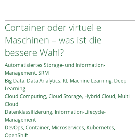
SNIA
Swordfish®
v1.2.9:
Container oder virtuelle
Einheitliche
Server-
Maschinen – was ist die
und
Speicherverwaltung
bessere Wahl?
für
Hyperscale-
Automatisiertes Storage- und Information-
und
Management, SRM
Cloud-
Big Data, Data Analytics, KI, Machine Learning, Deep
Infrastruktur-
Learning
Umgebungen
Cloud Computing, Cloud Storage, Hybrid Cloud, Multi
Cloud
Datenklassifizierung, Information-Lifecycle-
Management
DevOps, Container, Microservices, Kubernetes,
OpenShift