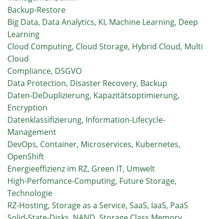
Placement
Backup-Restore
senken
Big Data, Data Analytics, KI, Machine Learning, Deep
Learning
Cloud Computing, Cloud Storage, Hybrid Cloud, Multi
Cloud
Compliance, DSGVO
Data Protection, Disaster Recovery, Backup
Daten-DeDuplizierung, Kapazitätsoptimierung,
Encryption
Datenklassifizierung, Information-Lifecycle-
Management
DevOps, Container, Microservices, Kubernetes,
OpenShift
Energieeffizienz im RZ, Green IT, Umwelt
High-Perfomance-Computing, Future Storage,
Technologie
RZ-Hosting, Storage as a Service, SaaS, IaaS, PaaS
Solid-State-Disks, NAND, Storage Class Memory,