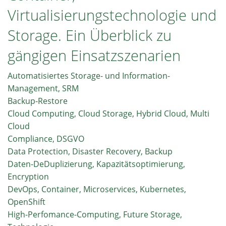
KI-
Virtualisierungstechnologie und
Projekte?
Technologisch
Storage. Ein Überblick zu
und
gängigen Einsatzszenarien
wirtschaftlich
bestimmende
Automatisiertes Storage- und Information-
Faktoren
Management, SRM
Backup-Restore
Cloud Computing, Cloud Storage, Hybrid Cloud, Multi
Cloud
Compliance, DSGVO
Data Protection, Disaster Recovery, Backup
Daten-DeDuplizierung, Kapazitätsoptimierung,
Encryption
DevOps, Container, Microservices, Kubernetes,
OpenShift
High-Perfomance-Computing, Future Storage,