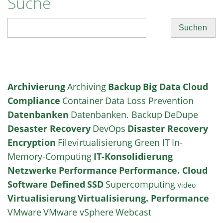
Suche
Memory
Suchen
im
KI-
Daten-
Lebenszyklus
Archivierung
Archiving
Backup
Big Data
Cloud
Compliance
Container
Data Loss Prevention
Datenbanken
Datenbanken. Backup
DeDupe
Desaster Recovery
DevOps
Disaster Recovery
Encryption
Filevirtualisierung
Green IT
In-
Memory-Computing
IT-Konsolidierung
Netzwerke
Performance
Performance. Cloud
Software Defined
SSD
Supercomputing
Video
Virtualisierung
Virtualisierung. Performance
VMware
VMware vSphere
Webcast