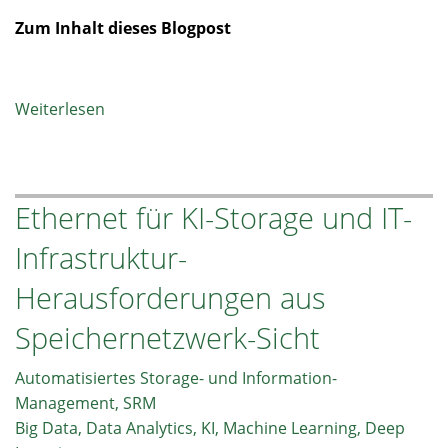
Zum Inhalt dieses Blogpost
Weiterlesen
über
Container
oder
virtuelle
Ethernet für KI-Storage und IT-
Maschinen
–
Infrastruktur-
was
ist
Herausforderungen aus
die
Speichernetzwerk-Sicht
bessere
Wahl?
Automatisiertes Storage- und Information-
Management, SRM
Big Data, Data Analytics, KI, Machine Learning, Deep