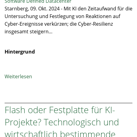
Software Defined Datacenter
Starnberg, 09. Okt. 2024 - Mit KI den Zeitaufwand für die
Untersuchung und Festlegung von Reaktionen auf
Cyber-Ereignisse verkürzen; die Cyber-Resilienz
insgesamt steigern…
Hintergrund
Weiterlesen
über
Funktionen
zum
Aufbau
Flash oder Festplatte für KI-
cyberresistenter
Speicherinfrastrukturen
Projekte? Technologisch und
für
den
wirtschaftlich bestimmende