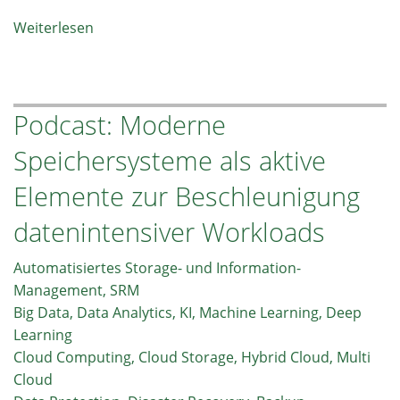
Weiterlesen
über
Ethernet
für
KI-
Podcast: Moderne
Storage
und
Speichersysteme als aktive
IT-
Infrastruktur-
Elemente zur Beschleunigung
Herausforderungen
datenintensiver Workloads
aus
Speichernetzwerk-
Automatisiertes Storage- und Information-
Sicht
Management, SRM
Big Data, Data Analytics, KI, Machine Learning, Deep
Learning
Cloud Computing, Cloud Storage, Hybrid Cloud, Multi
Cloud