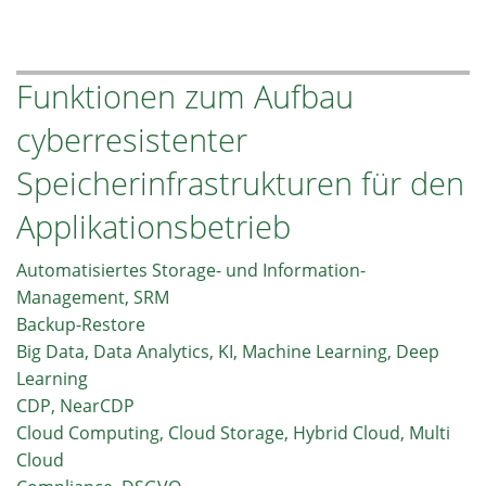
Podcast:
Scale-
Out
Funktionen zum Aufbau
File-
und
cyberresistenter
Objectstorage
als
Speicherinfrastrukturen für den
Basis
Applikationsbetrieb
zur
Umsetzung
Automatisiertes Storage- und Information-
von
Management, SRM
KI-
Backup-Restore
Initiativen
Big Data, Data Analytics, KI, Machine Learning, Deep
Learning
CDP, NearCDP
Cloud Computing, Cloud Storage, Hybrid Cloud, Multi
Cloud