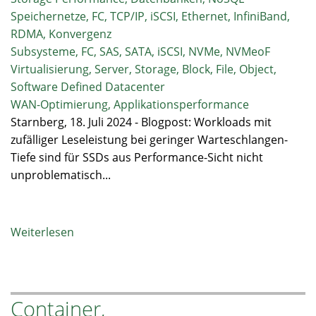
Speichernetze, FC, TCP/IP, iSCSI, Ethernet, InfiniBand,
RDMA, Konvergenz
Subsysteme, FC, SAS, SATA, iSCSI, NVMe, NVMeoF
Virtualisierung, Server, Storage, Block, File, Object,
Software Defined Datacenter
WAN-Optimierung, Applikationsperformance
Starnberg, 18. Juli 2024 - Blogpost: Workloads mit
zufälliger Leseleistung bei geringer Warteschlangen-
Tiefe sind für SSDs aus Performance-Sicht nicht
unproblematisch...
Weiterlesen
über
Flash
oder
Festplatte
Container,
für