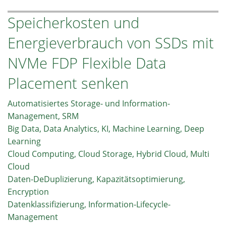
Speichersysteme
Speicherkosten und
als
aktive
Energieverbrauch von SSDs mit
Elemente
zur
NVMe FDP Flexible Data
Beschleunigung
Placement senken
datenintensiver
Workloads
Automatisiertes Storage- und Information-
Management, SRM
Big Data, Data Analytics, KI, Machine Learning, Deep
Learning
Cloud Computing, Cloud Storage, Hybrid Cloud, Multi
Cloud
Daten-DeDuplizierung, Kapazitätsoptimierung,
Encryption
Datenklassifizierung, Information-Lifecycle-
Management