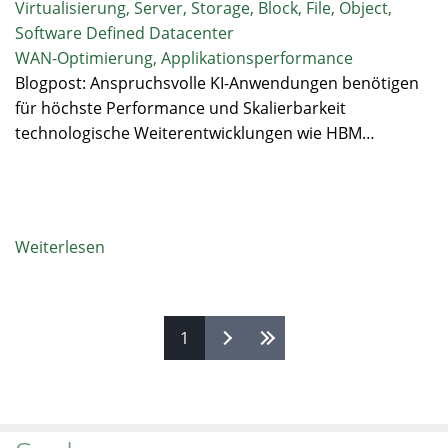
Virtualisierung, Server, Storage, Block, File, Object,
Software Defined Datacenter
WAN-Optimierung, Applikationsperformance
Blogpost: Anspruchsvolle KI-Anwendungen benötigen
für höchste Performance und Skalierbarkeit
technologische Weiterentwicklungen wie HBM…
Weiterlesen
über
KI
und
GPU-
Seiten
1
Workload-
Anforderungen:
Storage
mit
HBM