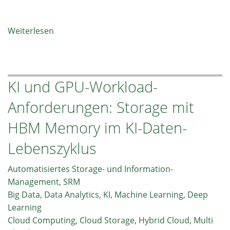
Weiterlesen
über
Container,
Virtualisierungstechnologie
und
KI und GPU-Workload-
Storage.
Ein
Anforderungen: Storage mit
Überblick
zu
HBM Memory im KI-Daten-
gängigen
Lebenszyklus
Einsatzszenarien
Automatisiertes Storage- und Information-
Management, SRM
Big Data, Data Analytics, KI, Machine Learning, Deep
Learning
Cloud Computing, Cloud Storage, Hybrid Cloud, Multi