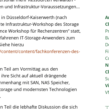
 und Infrastruktur-Voraussetzungen...
 in Düsseldorf-Kaiserwerth (nach
A
ite Infrastruktur-Workshop des Storage
C
ce Workshop für Rechenzentren“ statt,
P
erfahrenen IT-Storage-Anwenders zum
B
iehe hierzu
D
/content/content/fachkonferenzen-des-
Fi
C
N
en Teil am Vormittag aus den
C
 ihre Sicht auf aktuell drängende
S
sammenhang mit SAN, NAS Speicher,
V
 Storage und modernsten Technologien
V
.
n Teil die lebhafte Diskussion die sich