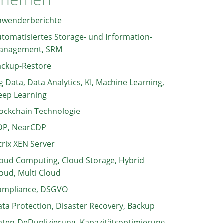
nwenderberichte
tomatisiertes Storage- und Information-
anagement, SRM
ackup-Restore
g Data, Data Analytics, KI, Machine Learning,
eep Learning
ockchain Technologie
DP, NearCDP
trix XEN Server
oud Computing, Cloud Storage, Hybrid
oud, Multi Cloud
ompliance, DSGVO
ta Protection, Disaster Recovery, Backup
ten-DeDuplizierung, Kapazitätsoptimierung,