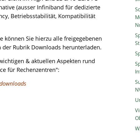
ative (ausser Infiniband für dedizierte
So
ncy, Betriebsstabilität, Kompatibilität
M
N
Sp
te können Sie hierzu alle freigegebenen
St
 der Rubrik Downloads herunterladen.
Sp
 wichtigen & aktuellen Aspekten rund
Sp
ce für Rechenzentren":
In
Su
/downloads
N
Un
Vi
Ob
W