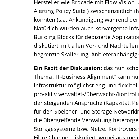
Hersteller wie Brocade mit Flow Visio
Alerting Policy Suite ) zwischenzeitlich 
konnten (s.a. Ankündigung während der 
Natürlich wurden auch konvergente Infr
Building Blocks für dedizierte Applika
diskutiert, mit allen Vor- und Nachteilen
begrenzte Skalierung, Anbieterabhängigke
Ein Fazit der Diskussion:
das nun schon
Thema „IT-Business Alignment“ kann nu
Infrastruktur möglichst eng und flexib
pro-aktiv verwaltet-/überwacht-/kontroll
der steigenden Ansprüche (Kapazität, P
für den Speicher- und Storage Networking
die übergreifende Verwaltung heterorg
Storagesysteme bzw. Netze. Kontrovers
Fibre Channel diskutiert, wobei aus mei