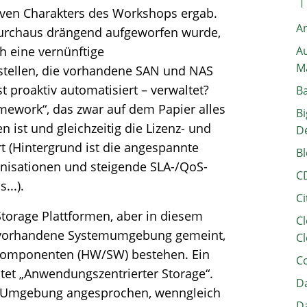
iven Charakters des Workshops ergab.
A
 durchaus drängend aufgeworfen wurde,
ch eine vernünftige
Au
M
stellen, die vorhandene SAN und NAS
 proaktiv automatisiert – verwaltet?
B
amework“, das zwar auf dem Papier alles
Bi
n ist und gleichzeitig die Lizenz- und
D
t (Hintergrund ist die angespannte
Bl
anisationen und steigende SLA-/QoS-
C
..).
Ci
 Storage Plattformen, aber in diesem
Cl
vorhandene Systemumgebung gemeint,
Cl
Komponenten (HW/SW) bestehen. Ein
C
et „Anwendungszentrierter Storage“.
Da
AN-Umgebung angesprochen, wenngleich
Da