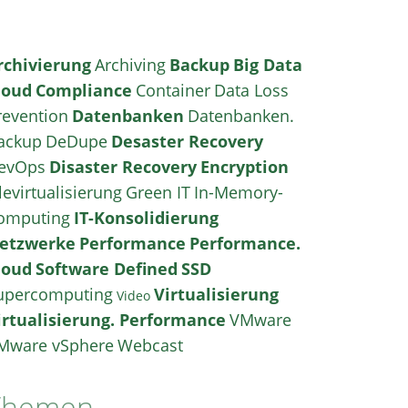
rchivierung
Archiving
Backup
Big Data
loud
Compliance
Container
Data Loss
revention
Datenbanken
Datenbanken.
ackup
DeDupe
Desaster Recovery
evOps
Disaster Recovery
Encryption
levirtualisierung
Green IT
In-Memory-
omputing
IT-Konsolidierung
etzwerke
Performance
Performance.
loud
Software Defined
SSD
upercomputing
Virtualisierung
Video
irtualisierung. Performance
VMware
Mware vSphere
Webcast
Themen