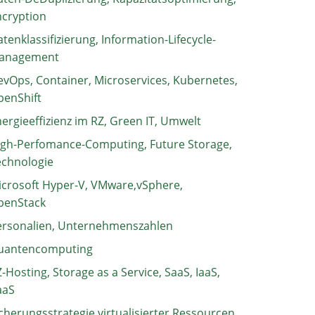
ncryption
tenklassifizierung, Information-Lifecycle-
anagement
vOps, Container, Microservices, Kubernetes,
penShift
ergieeffizienz im RZ, Green IT, Umwelt
igh-Perfomance-Computing, Future Storage,
echnologie
crosoft Hyper-V, VMware,vSphere,
penStack
ersonalien, Unternehmenszahlen
uantencomputing
-Hosting, Storage as a Service, SaaS, IaaS,
aaS
cherungsstrategie virtualisierter Ressourcen