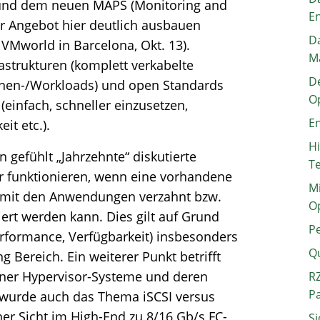
n und dem neuen MAPS (Monitoring and
E
ihr Angebot hier deutlich ausbauen
Da
VMworld in Barcelona, Okt. 13).
M
astrukturen (komplett verkabelte
De
tionen-/Workloads) und open Standards
O
 (einfach, schneller einzusetzen,
En
it etc.).
H
 gefühlt „Jahrzehnte“ diskutierte
T
r funktionieren, wenn eine vorhandene
Mi
el mit den Anwendungen verzahnt bzw.
O
iert werden kann. Dies gilt auf Grund
P
erformance, Verfügbarkeit) insbesonders
Q
 Bereich. Ein weiterer Punkt betrifft
ener Hypervisor-Systeme und deren
RZ
P
 wurde auch das Thema iSCSI versus
ner Sicht im High-End zu 8/16 Gb/s FC-
Si