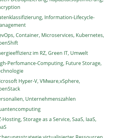
ncryption
tenklassifizierung, Information-Lifecycle-
anagement
vOps, Container, Microservices, Kubernetes,
penShift
ergieeffizienz im RZ, Green IT, Umwelt
igh-Perfomance-Computing, Future Storage,
echnologie
crosoft Hyper-V, VMware,vSphere,
penStack
ersonalien, Unternehmenszahlen
uantencomputing
-Hosting, Storage as a Service, SaaS, IaaS,
aaS
cherungsstrategie virtualisierter Ressourcen