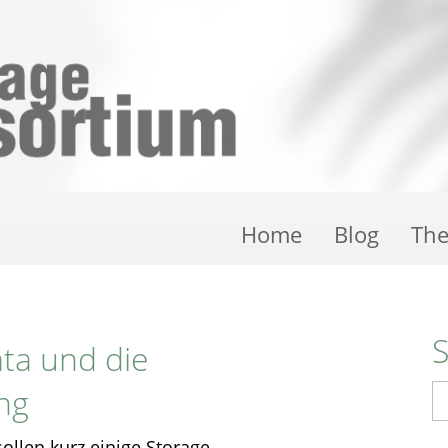
Home
Blog
Th
ata und die
ng
S
 sollen kurz einige Storage-