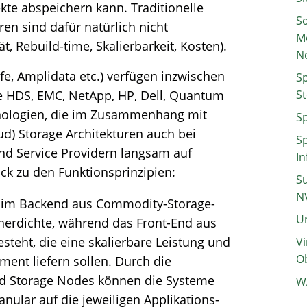
kte abspeichern kann. Traditionelle
So
ren sind dafür natürlich nicht
M
t, Rebuild-time, Skalierbarkeit, Kosten).
N
afe, Amplidata etc.) verfügen inzwischen
Sp
e HDS, EMC, NetApp, HP, Dell, Quantum
St
nologien, die im Zusammenhang mit
Sp
d) Storage Architekturen auch bei
Sp
d Service Providern langsam auf
In
ick zu den Funktionsprinzipien:
Su
N
t im Backend aus Commodity-Storage-
Un
cherdichte, während das Front-End aus
teht, die eine skalierbare Leistung und
Vi
Ob
ent liefern sollen. Durch die
nd Storage Nodes können die Systeme
W
anular auf die jeweiligen Applikations-