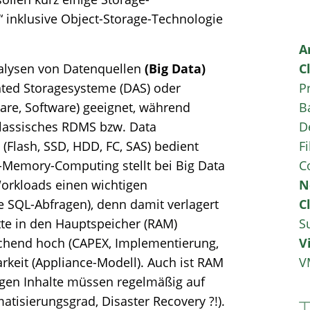
 inklusive Object-Storage-Technologie
A
alysen von Datenquellen
(Big Data)
C
hted Storagesysteme (DAS) oder
P
are, Software) geeignet, während
B
klassisches RDMS bzw. Data
D
(Flash, SSD, HDD, FC, SAS) bedient
Fi
n-Memory-Computing stellt bei Big Data
C
orkloads einen wichtigen
N
rte SQL-Abfragen), denn damit verlagert
C
atte in den Hauptspeicher (RAM)
S
echend hoch (CAPEX, Implementierung,
V
arkeit (Appliance-Modell). Auch ist RAM
V
htigen Inhalte müssen regelmäßig auf
tisierungsgrad, Disaster Recovery ?!).