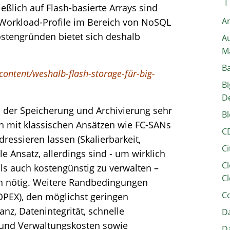
ießlich auf Flash-basierte Arrays sind
A
-Workload-Profile im Bereich von NoSQL
stengründen bietet sich deshalb
Au
M
B
ontent/weshalb-flash-storage-für-big-
Bi
D
 der Speicherung und Archivierung sehr
Bl
ich mit klassischen Ansätzen wie FC-SANs
C
ressieren lassen (Skalierbarkeit,
Ci
le Ansatz, allerdings sind - um wirklich
Cl
s auch kostengünstig zu verwalten –
Cl
ren nötig. Weitere Randbedingungen
C
 OPEX), den möglichst geringen
nz, Datenintegrität, schnelle
Da
- und Verwaltungskosten sowie
Da