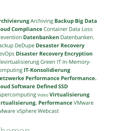
rchivierung
Archiving
Backup
Big Data
loud
Compliance
Container
Data Loss
revention
Datenbanken
Datenbanken.
ackup
DeDupe
Desaster Recovery
evOps
Disaster Recovery
Encryption
levirtualisierung
Green IT
In-Memory-
omputing
IT-Konsolidierung
etzwerke
Performance
Performance.
loud
Software Defined
SSD
upercomputing
Virtualisierung
Video
irtualisierung. Performance
VMware
Mware vSphere
Webcast
Themen