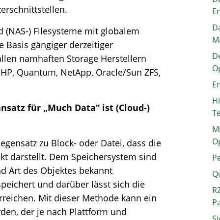
erschnittstellen.
E
Da
ed (NAS-) Filesysteme mit globalem
M
 Basis gängiger derzeitiger
De
llen namhaften Storage Herstellern
O
, HP, Quantum, NetApp, Oracle/Sun ZFS,
En
H
nsatz für „Much Data“ ist (Cloud-)
T
Mi
O
gensatz zu Block- oder Datei, dass die
ekt darstellt. Dem Speichersystem sind
P
d Art des Objektes bekannt
Q
peichert und darüber lässt sich die
RZ
rreichen. Mit dieser Methode kann ein
P
rden, der je nach Plattform und
Si