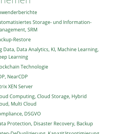
nwenderberichte
tomatisiertes Storage- und Information-
anagement, SRM
ackup-Restore
g Data, Data Analytics, KI, Machine Learning,
eep Learning
ockchain Technologie
DP, NearCDP
trix XEN Server
oud Computing, Cloud Storage, Hybrid
oud, Multi Cloud
ompliance, DSGVO
ta Protection, Disaster Recovery, Backup
ten-DeDuplizierung, Kapazitätsoptimierung,