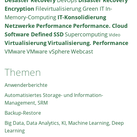
Desaster Recovery
DevOps
Disaster Recovery
Encryption
Filevirtualisierung
Green IT
In-
Memory-Computing
IT-Konsolidierung
Netzwerke
Performance
Performance. Cloud
Software Defined
SSD
Supercomputing
Video
Virtualisierung
Virtualisierung. Performance
VMware
VMware vSphere
Webcast
Themen
Anwenderberichte
Automatisiertes Storage- und Information-
Management, SRM
Backup-Restore
Big Data, Data Analytics, KI, Machine Learning, Deep
Learning