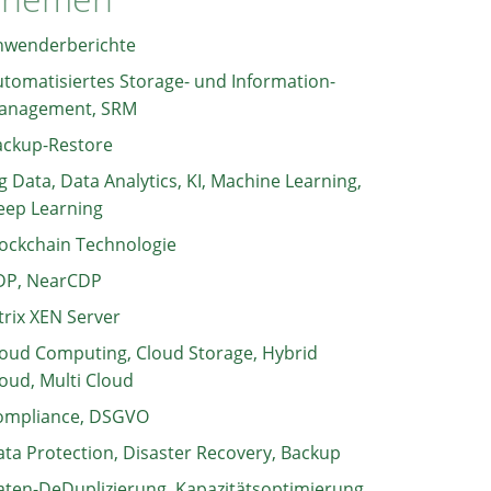
nwenderberichte
tomatisiertes Storage- und Information-
anagement, SRM
ackup-Restore
g Data, Data Analytics, KI, Machine Learning,
eep Learning
ockchain Technologie
DP, NearCDP
trix XEN Server
oud Computing, Cloud Storage, Hybrid
oud, Multi Cloud
ompliance, DSGVO
ta Protection, Disaster Recovery, Backup
ten-DeDuplizierung, Kapazitätsoptimierung,