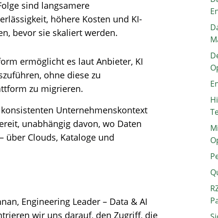
 Folge sind langsamere
E
rlässigkeit, höhere Kosten und KI-
Da
en, bevor sie skaliert werden.
M
De
form ermöglicht es laut Anbieter, KI
O
uszuführen, ohne diese zu
En
ttform zu migrieren.
H
nen konsistenten Unternehmenskontext
T
ereit, unabhängig davon, wo Daten
Mi
 – über Clouds, Kataloge und
O
P
Q
RZ
P
an, Engineering Leader – Data & AI
ntrieren wir uns darauf, den Zugriff, die
Si