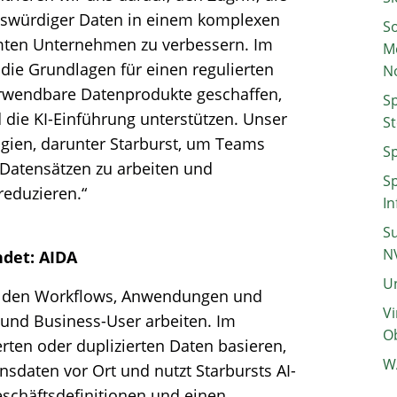
nswürdiger Daten in einem komplexen
So
ten Unternehmen zu verbessern. Im
M
e Grundlagen für einen regulierten
N
rwendbare Datenprodukte geschaffen,
Sp
 die KI-Einführung unterstützen. Unser
St
gien, darunter Starburst, um Teams
Sp
en Datensätzen zu arbeiten und
Sp
reduzieren.“
In
Su
N
indet: AIDA
Un
in den Workflows, Anwendungen und
Vi
 und Business-User arbeiten. Im
Ob
ierten oder duplizierten Daten basieren,
W
nsdaten vor Ort und nutzt Starbursts AI-
schäftsdefinitionen und einen