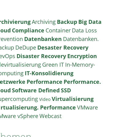
rchivierung
Archiving
Backup
Big Data
loud
Compliance
Container
Data Loss
revention
Datenbanken
Datenbanken.
ackup
DeDupe
Desaster Recovery
evOps
Disaster Recovery
Encryption
levirtualisierung
Green IT
In-Memory-
omputing
IT-Konsolidierung
etzwerke
Performance
Performance.
loud
Software Defined
SSD
upercomputing
Virtualisierung
Video
irtualisierung. Performance
VMware
Mware vSphere
Webcast
Themen