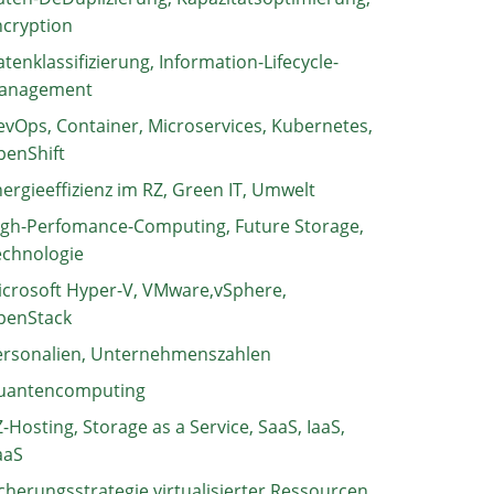
ncryption
tenklassifizierung, Information-Lifecycle-
anagement
vOps, Container, Microservices, Kubernetes,
penShift
ergieeffizienz im RZ, Green IT, Umwelt
igh-Perfomance-Computing, Future Storage,
echnologie
crosoft Hyper-V, VMware,vSphere,
penStack
ersonalien, Unternehmenszahlen
uantencomputing
-Hosting, Storage as a Service, SaaS, IaaS,
aaS
cherungsstrategie virtualisierter Ressourcen