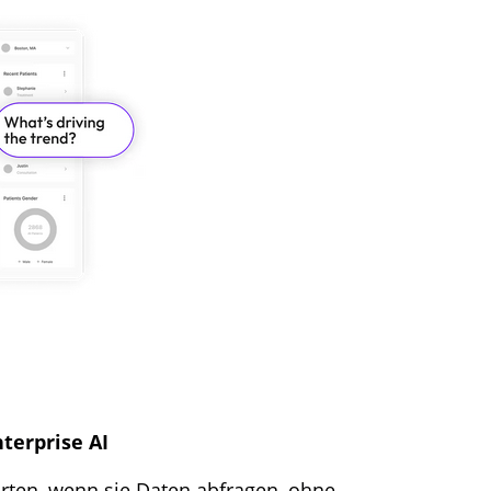
terprise AI
orten, wenn sie Daten abfragen, ohne