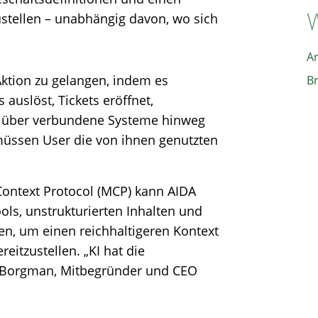
W
ustellen – unabhängig davon, wo sich
A
 Aktion zu gelangen, indem es
B
 auslöst, Tickets eröffnet,
se über verbundene Systeme hinweg
n müssen User die von ihnen genutzten
Context Protocol (MCP) kann AIDA
ls, unstrukturierten Inhalten und
en, um einen reichhaltigeren Kontext
eitzustellen. „KI hat die
in Borgman, Mitbegründer und CEO