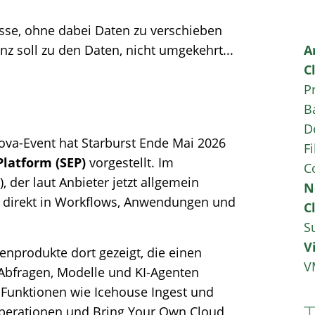
sse, ohne dabei Daten zu verschieben
enz soll zu den Daten, nicht umgekehrt...
A
C
P
B
D
nova-Event hat Starburst Ende Mai 2026
Fi
 Platform (SEP)
vorgestellt. Im
C
), der laut Anbieter jetzt allgemein
N
enz direkt in Workflows, Anwendungen und
C
S
V
enprodukte dort gezeigt, die einen
V
Abfragen, Modelle und KI-Agenten
e Funktionen wie Icehouse Ingest und
perationen und Bring Your Own Cloud