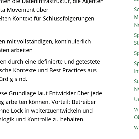
n die Dateninfrastruktur, die Agenten
ata Movement über
So
M
lten Kontext für Schlussfolgerungen
N
Sp
en mit vollständigen, kontinuierlich
St
aten arbeiten
Sp
ten durch eine definierte und getestete
Sp
che Kontexte und Best Practices aus
In
rdig sind.
Su
N
ese Grundlage laut Entwickler über jede
Un
g arbeiten können. Vorteil: Betreiber
Vi
 ohne Lock-in weiterzuentwickeln und
Ob
tslogik und Kontrolle zu behalten.
W