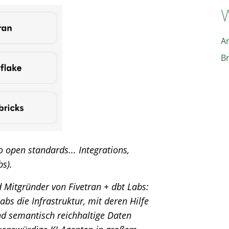
W
A
B
open standards... Integrations,
bs).
Mitgründer von Fivetran + dbt Labs:
bs die Infrastruktur, mit deren Hilfe
nd semantisch reichhaltige Daten