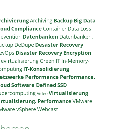
rchivierung
Archiving
Backup
Big Data
loud
Compliance
Container
Data Loss
revention
Datenbanken
Datenbanken.
ackup
DeDupe
Desaster Recovery
evOps
Disaster Recovery
Encryption
levirtualisierung
Green IT
In-Memory-
omputing
IT-Konsolidierung
etzwerke
Performance
Performance.
loud
Software Defined
SSD
upercomputing
Virtualisierung
Video
irtualisierung. Performance
VMware
Mware vSphere
Webcast
Themen