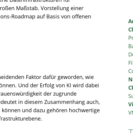
großen Maßstab. Vorstellung einer
ons-Roadmap auf Basis von offenen
A
C
P
B
D
Fi
C
cheidenden Faktor dafür geworden, wie
N
önnen. Und der Erfolg von KI wird dabei
C
rauenswürdigkeit der zugrunde
S
 bedeutet in diesem Zusammenhang auch,
V
n können und dazu gehören hochwertige
V
frastrukturebene.