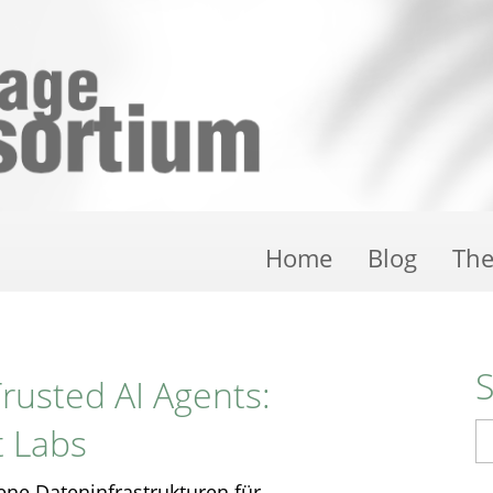
Home
Blog
Th
Trusted AI Agents:
t Labs
S
ene Dateninfrastrukturen für