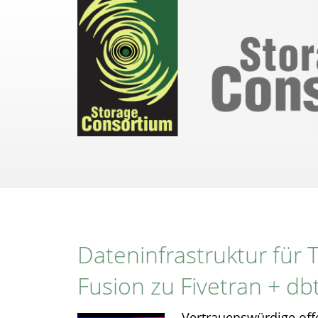
Direkt
zum
Inhalt
Dateninfrastruktur für 
Fusion zu Fivetran + db
Vertrauenswürdige off