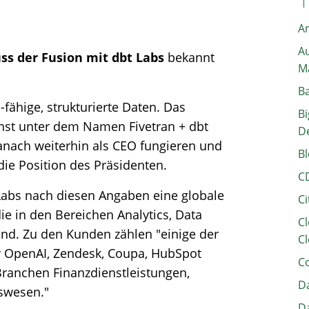
A
Au
ss der Fusion mit dbt Labs
bekannt
M
B
I-fähige, strukturierte Daten. Das
Bi
hst unter dem Namen Fivetran + dbt
D
nach weiterhin als CEO fungieren und
Bl
ie Position des Präsidenten.
C
Labs nach diesen Angaben eine globale
Ci
 in den Bereichen Analytics, Data
Cl
 sind. Zu den Kunden zählen "einige der
Cl
r OpenAI, Zendesk, Coupa, HubSpot
C
ranchen Finanzdienstleistungen,
Da
swesen."
Da