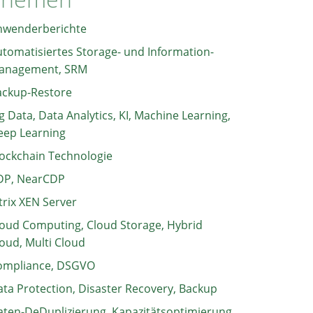
nwenderberichte
tomatisiertes Storage- und Information-
anagement, SRM
ackup-Restore
g Data, Data Analytics, KI, Machine Learning,
eep Learning
ockchain Technologie
DP, NearCDP
trix XEN Server
oud Computing, Cloud Storage, Hybrid
oud, Multi Cloud
ompliance, DSGVO
ta Protection, Disaster Recovery, Backup
ten-DeDuplizierung, Kapazitätsoptimierung,