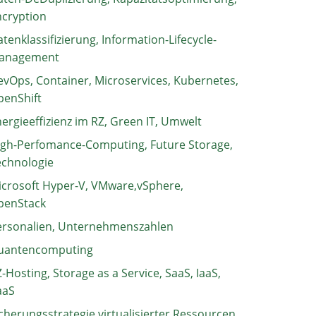
ncryption
tenklassifizierung, Information-Lifecycle-
anagement
vOps, Container, Microservices, Kubernetes,
penShift
ergieeffizienz im RZ, Green IT, Umwelt
igh-Perfomance-Computing, Future Storage,
echnologie
crosoft Hyper-V, VMware,vSphere,
penStack
ersonalien, Unternehmenszahlen
uantencomputing
-Hosting, Storage as a Service, SaaS, IaaS,
aaS
cherungsstrategie virtualisierter Ressourcen