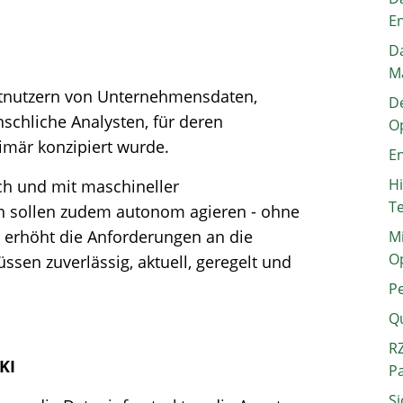
E
Da
M
ptnutzern von Unternehmensdaten,
De
nschliche Analysten, für deren
O
rimär konzipiert wurde.
En
H
ich und mit maschineller
T
en sollen zudem autonom agieren - ohne
 erhöht die Anforderungen an die
Mi
O
ssen zuverlässig, aktuell, geregelt und
P
Q
RZ
KI
P
Si