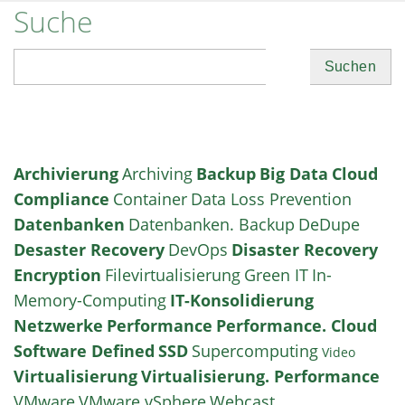
Suche
Suchen
Archivierung
Archiving
Backup
Big Data
Cloud
Compliance
Container
Data Loss Prevention
Datenbanken
Datenbanken. Backup
DeDupe
Desaster Recovery
DevOps
Disaster Recovery
Encryption
Filevirtualisierung
Green IT
In-
Memory-Computing
IT-Konsolidierung
Netzwerke
Performance
Performance. Cloud
Software Defined
SSD
Supercomputing
Video
Virtualisierung
Virtualisierung. Performance
VMware
VMware vSphere
Webcast