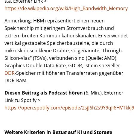
s.a. Externer Link >
https://de.wikipedia.org/wiki/High_Bandwidth_Memory
Anmerkung: HBM repräsentiert einen neuen
Speicherchip mit geringem Stromverbrauch und
extrem breiten Kommunikationskanälen. Er verwendet
vertikal gestapelte Speicherbausteine, die durch
mikroskopisch kleine Drähte, so genannte "Through-
Silicon-Vias" (TSVs), verbunden sind (Quelle: AMD).
Graphics Double Data Rate, GDDR, ist ein spezieller
DDR
-Speicher mit höheren Transferraten gegenüber
DDR-RAM.
Diesen Beitrag als Podcast hören
(6. Min.). Externer
Link zu Spotify >
https://open.spotify.com/episode/2sjJ6h2s9Y9qJi6HVTkkJ
Weitere Kriterien in Bezug auf KI und Storage