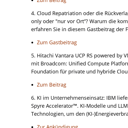
Zum Beitrag
4. Cloud Repatriation oder die Rückverl
only oder "nur vor Ort“? Warum die komp
erfahren Sie in diesem Gastbeitrag der
Zum Gastbeitrag
5. Hitachi Vantara UCP RS powered by
mit Broadcom: Unified Compute Platfo
Foundation für private und hybride Clo
Zum Beitrag
6. KI im Unternehmenseinsatz: IBM liefe
Spyre Accelerator™. KI-Modelle und LLMs
Technologien, um den (KI-)Energieverbr
Zur Ankündigung