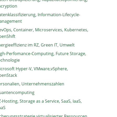
ncryption
tenklassifizierung, Information-Lifecycle-
anagement
vOps, Container, Microservices, Kubernetes,
penShift
ergieeffizienz im RZ, Green IT, Umwelt
igh-Perfomance-Computing, Future Storage,
echnologie
crosoft Hyper-V, VMware,vSphere,
penStack
ersonalien, Unternehmenszahlen
uantencomputing
-Hosting, Storage as a Service, SaaS, IaaS,
aaS
cherungsstrategie virtualisierter Ressourcen