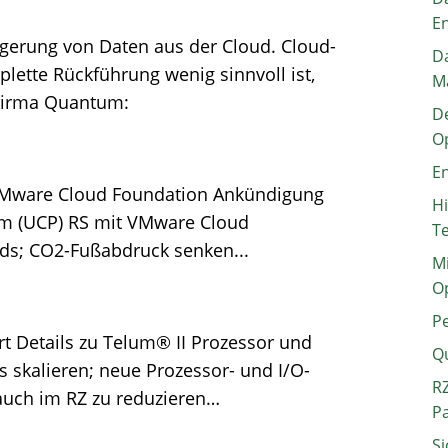
E
agerung von Daten aus der Cloud. Cloud-
Da
lette Rückführung wenig sinnvoll ist,
M
 Firma Quantum:
De
O
En
 VMware Cloud Foundation Ankündigung
H
rm (UCP) RS mit VMware Cloud
T
uds; CO2-Fußabdruck senken...
Mi
O
P
rt Details zu Telum® II Prozessor und
Q
 skalieren; neue Prozessor- und I/O-
RZ
auch im RZ zu reduzieren…
P
Si