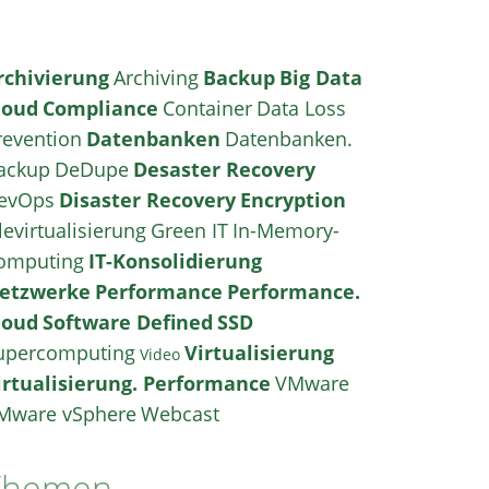
rchivierung
Archiving
Backup
Big Data
loud
Compliance
Container
Data Loss
revention
Datenbanken
Datenbanken.
ackup
DeDupe
Desaster Recovery
evOps
Disaster Recovery
Encryption
levirtualisierung
Green IT
In-Memory-
omputing
IT-Konsolidierung
etzwerke
Performance
Performance.
loud
Software Defined
SSD
upercomputing
Virtualisierung
Video
irtualisierung. Performance
VMware
Mware vSphere
Webcast
Themen