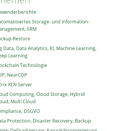
nwenderberichte
tomatisiertes Storage- und Information-
anagement, SRM
ackup-Restore
g Data, Data Analytics, KI, Machine Learning,
eep Learning
ockchain Technologie
DP, NearCDP
trix XEN Server
oud Computing, Cloud Storage, Hybrid
oud, Multi Cloud
ompliance, DSGVO
ta Protection, Disaster Recovery, Backup
ten-DeDuplizierung, Kapazitätsoptimierung,