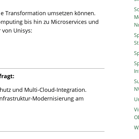
So
ale Transformation umsetzen können.
M
omputing bis hin zu Microservices und
N
 von Unisys:
Sp
St
Sp
Sp
In
ragt:
Su
N
hutz und Multi-Cloud-Integration.
-Infrastruktur-Modernisierung am
Un
Vi
Ob
W