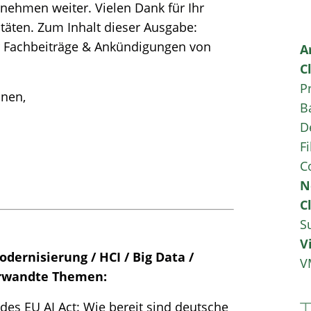
nehmen weiter. Vielen Dank für Ihr
itäten. Zum Inhalt dieser Ausgabe:
 Fachbeiträge & Ankündigungen von
A
C
P
hnen,
B
D
Fi
C
N
C
S
V
dernisierung / HCI / Big Data /
V
verwandte Themen:
es EU AI Act: Wie bereit sind deutsche