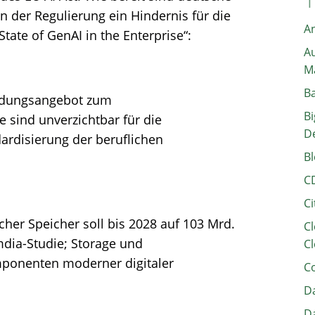
der Regulierung ein Hindernis für die
A
State of GenAI in the Enterprise“:
Au
M
B
ildungsangebot zum
Bi
 sind unverzichtbar für die
D
ardisierung der beruflichen
Bl
C
Ci
scher Speicher soll bis 2028 auf 103 Mrd.
Cl
dia-Studie; Storage und
Cl
ponenten moderner digitaler
C
Da
Da