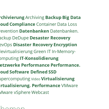
rchivierung
Archiving
Backup
Big Data
loud
Compliance
Container
Data Loss
revention
Datenbanken
Datenbanken.
ackup
DeDupe
Desaster Recovery
evOps
Disaster Recovery
Encryption
levirtualisierung
Green IT
In-Memory-
omputing
IT-Konsolidierung
etzwerke
Performance
Performance.
loud
Software Defined
SSD
upercomputing
Virtualisierung
Video
irtualisierung. Performance
VMware
Mware vSphere
Webcast
Themen