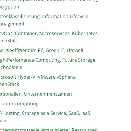
ncryption
tenklassifizierung, Information-Lifecycle-
anagement
vOps, Container, Microservices, Kubernetes,
penShift
ergieeffizienz im RZ, Green IT, Umwelt
igh-Perfomance-Computing, Future Storage,
echnologie
crosoft Hyper-V, VMware,vSphere,
penStack
ersonalien, Unternehmenszahlen
uantencomputing
-Hosting, Storage as a Service, SaaS, IaaS,
aaS
cherungsstrategie virtualisierter Ressourcen