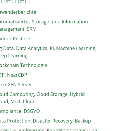
nwenderberichte
tomatisiertes Storage- und Information-
anagement, SRM
ackup-Restore
g Data, Data Analytics, KI, Machine Learning,
eep Learning
ockchain Technologie
DP, NearCDP
trix XEN Server
oud Computing, Cloud Storage, Hybrid
oud, Multi Cloud
ompliance, DSGVO
ta Protection, Disaster Recovery, Backup
ten-DeDuplizierung, Kapazitätsoptimierung,