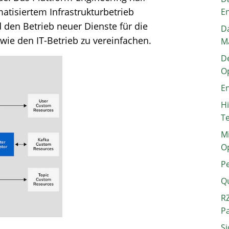
atisiertem Infrastrukturbetrieb
E
 den Betrieb neuer Dienste für die
Da
ie den IT-Betrieb zu vereinfachen.
M
De
O
En
H
T
Mi
O
P
Q
RZ
P
Si