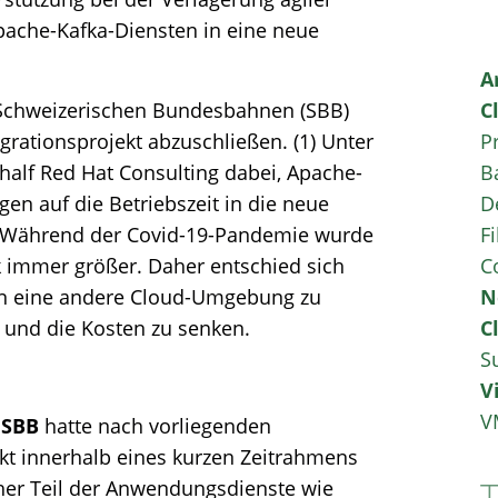
pache-Kafka-Diensten in eine neue
A
 Schweizerischen Bundesbahnen (SBB)
C
ationsprojekt abzuschließen. (1) Unter
P
lf Red Hat Consulting dabei, Apache-
B
en auf die Betriebszeit in die neue
D
 Während der Covid-19-Pandemie wurde
Fi
immer größer. Daher entschied sich
C
 in eine andere Cloud-Umgebung zu
N
n und die Kosten zu senken.
C
S
V
V
r SBB
hatte nach vorliegenden
ekt innerhalb eines kurzen Zeitrahmens
her Teil der Anwendungsdienste wie