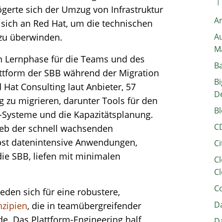
ögerte sich der Umzug von Infrastruktur
A
 sich an Red Hat, um die technischen
 zu überwinden.
Au
M
en Lernphase für die Teams und des
B
ttform der SBB während der Migration
Bi
at Consulting laut Anbieter, 57
D
 zu migrieren, darunter Tools für den
Bl
Systeme und die Kapazitätsplanung.
C
eb der schnell wachsenden
lbst datenintensive Anwendungen,
Ci
die SBB, liefen mit minimalen
Cl
Cl
C
den sich für eine robustere,
Da
zipien
, die in teamübergreifender
e. Das Plattform-Engineering half
Da