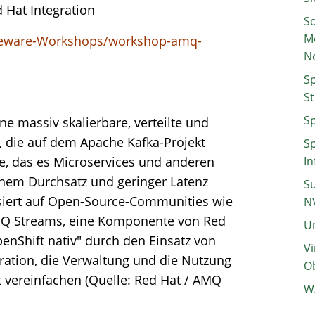
 Hat Integration
So
M
dleware-Workshops/workshop-amq-
N
Sp
St
Sp
e massiv skalierbare, verteilte und
 die auf dem Apache Kafka-Projekt
Sp
one, das es Microservices und anderen
In
hem Durchsatz und geringer Latenz
Su
iert auf Open-Source-Communities wie
N
MQ Streams, eine Komponente von Red
Un
enShift nativ" durch den Einsatz von
Vi
uration, die Verwaltung und die Nutzung
Ob
 vereinfachen (Quelle: Red Hat / AMQ
W