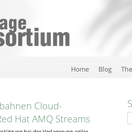
Home
Blog
Th
sbahnen Cloud-
 Red Hat AMQ Streams
S
rstützung bei der Verlagerung agiler