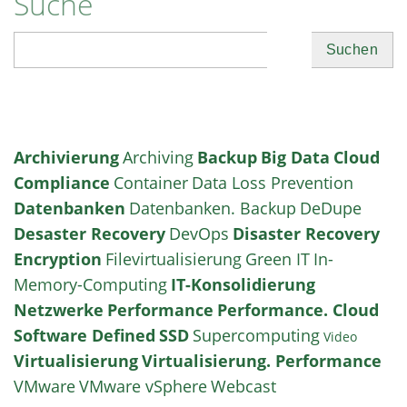
Suche
Suchen
Archivierung
Archiving
Backup
Big Data
Cloud
Compliance
Container
Data Loss Prevention
Datenbanken
Datenbanken. Backup
DeDupe
Desaster Recovery
DevOps
Disaster Recovery
Encryption
Filevirtualisierung
Green IT
In-
Memory-Computing
IT-Konsolidierung
Netzwerke
Performance
Performance. Cloud
Software Defined
SSD
Supercomputing
Video
Virtualisierung
Virtualisierung. Performance
VMware
VMware vSphere
Webcast