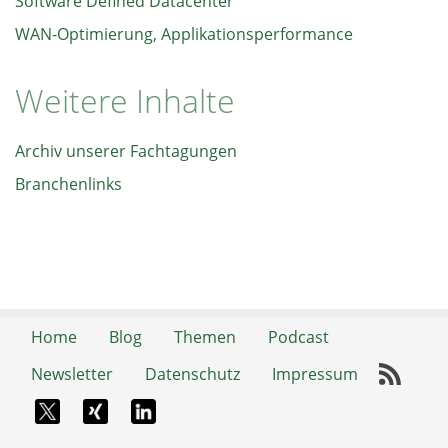
Software Defined Datacenter
WAN-Optimierung, Applikationsperformance
Weitere Inhalte
Archiv unserer Fachtagungen
Branchenlinks
Home
Blog
Themen
Podcast
Newsletter
Datenschutz
Impressum
RSS-
X-Twitter
Xing
LinkedIn