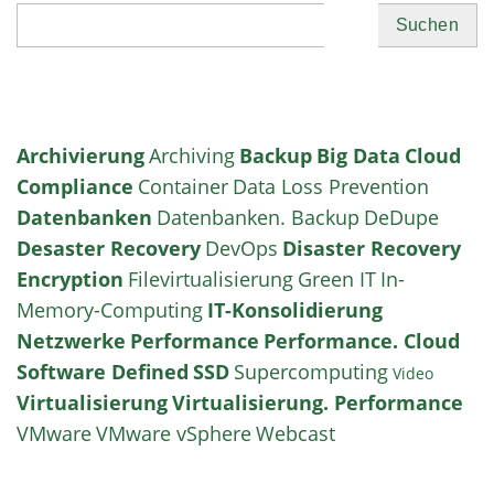
Suchen
Archivierung
Archiving
Backup
Big Data
Cloud
Compliance
Container
Data Loss Prevention
Datenbanken
Datenbanken. Backup
DeDupe
Desaster Recovery
DevOps
Disaster Recovery
Encryption
Filevirtualisierung
Green IT
In-
Memory-Computing
IT-Konsolidierung
Netzwerke
Performance
Performance. Cloud
Software Defined
SSD
Supercomputing
Video
Virtualisierung
Virtualisierung. Performance
VMware
VMware vSphere
Webcast