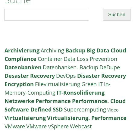
Suchen
Archivierung
Archiving
Backup
Big Data
Cloud
Compliance
Container
Data Loss Prevention
Datenbanken
Datenbanken. Backup
DeDupe
Desaster Recovery
DevOps
Disaster Recovery
Encryption
Filevirtualisierung
Green IT
In-
Memory-Computing
IT-Konsolidierung
Netzwerke
Performance
Performance. Cloud
Software Defined
SSD
Supercomputing
Video
Virtualisierung
Virtualisierung. Performance
VMware
VMware vSphere
Webcast