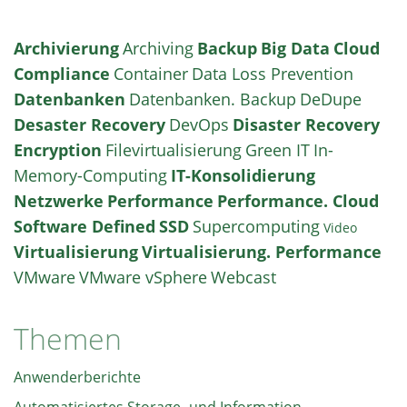
Archivierung
Archiving
Backup
Big Data
Cloud
Compliance
Container
Data Loss Prevention
Datenbanken
Datenbanken. Backup
DeDupe
Desaster Recovery
DevOps
Disaster Recovery
Encryption
Filevirtualisierung
Green IT
In-
Memory-Computing
IT-Konsolidierung
Netzwerke
Performance
Performance. Cloud
Software Defined
SSD
Supercomputing
Video
Virtualisierung
Virtualisierung. Performance
VMware
VMware vSphere
Webcast
Themen
Anwenderberichte
Automatisiertes Storage- und Information-