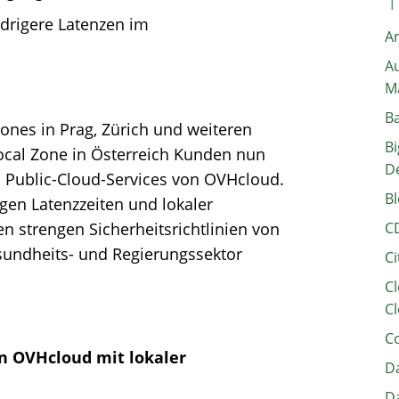
drigere Latenzen im
A
Au
M
B
Zones in Prag, Zürich und weiteren
Bi
Local Zone in Österreich Kunden nun
D
 Public-Cloud-Services von OVHcloud.
Bl
igen Latenzzeiten und lokaler
en strengen Sicherheitsrichtlinien von
C
sundheits- und Regierungssektor
Ci
Cl
Cl
C
on OVHcloud mit lokaler
Da
Da