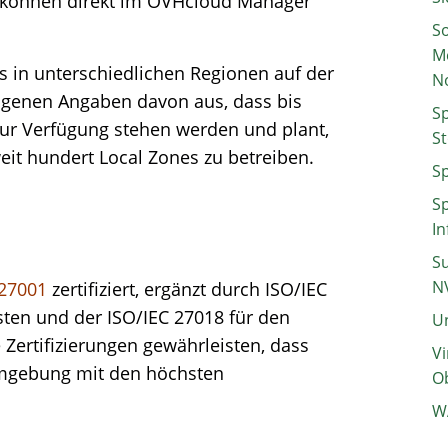
es können direkt im OVHcloud Manager
So
M
s in unterschiedlichen Regionen auf der
N
igenen Angaben davon aus, dass bis
Sp
ur Verfügung stehen werden und plant,
St
eit hundert Local Zones zu betreiben.
Sp
Sp
In
Su
N
 27001
zertifiziert, ergänzt durch ISO/IEC
sten und der ISO/IEC 27018 für den
Un
Zertifizierungen gewährleisten, dass
Vi
mgebung mit den höchsten
Ob
W