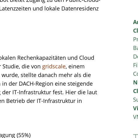
Latenzzeiten und lokale Datenresidenz
A
C
P
B
D
okalen Rechenkapazitäten und Cloud
Fi
r Studie, die von
gridscale
, einem
C
wurde, stellte danach mehr als die
N
 in der DACH-Region eine steigende
C
der IT-Infrastruktur fest. Hier die laut
S
 Betrieb der IT-Infrastruktur in
V
V
ragung (55%)