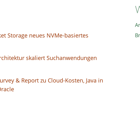
W
A
cket Storage neues NVMe-basiertes
B
 Architektur skaliert Suchanwendungen
Survey & Report zu Cloud-Kosten, Java in
Oracle