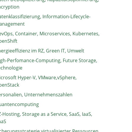
ncryption
tenklassifizierung, Information-Lifecycle-
anagement
vOps, Container, Microservices, Kubernetes,
penShift
ergieeffizienz im RZ, Green IT, Umwelt
igh-Perfomance-Computing, Future Storage,
echnologie
crosoft Hyper-V, VMware,vSphere,
penStack
ersonalien, Unternehmenszahlen
uantencomputing
-Hosting, Storage as a Service, SaaS, IaaS,
aaS
cherungsstrategie virtualisierter Ressourcen