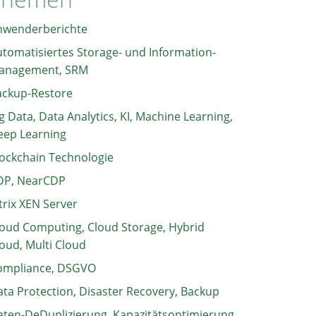
nwenderberichte
tomatisiertes Storage- und Information-
anagement, SRM
ackup-Restore
g Data, Data Analytics, KI, Machine Learning,
eep Learning
ockchain Technologie
DP, NearCDP
trix XEN Server
oud Computing, Cloud Storage, Hybrid
oud, Multi Cloud
ompliance, DSGVO
ta Protection, Disaster Recovery, Backup
ten-DeDuplizierung, Kapazitätsoptimierung,