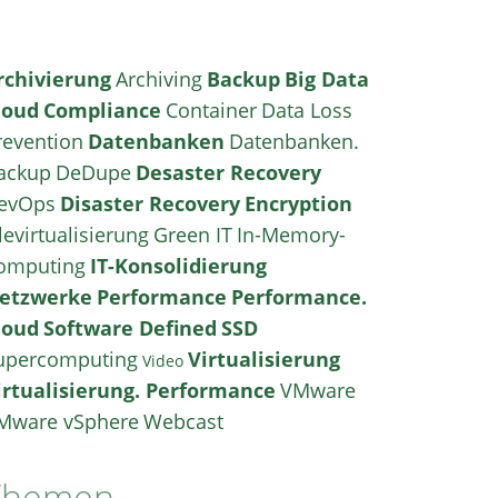
rchivierung
Archiving
Backup
Big Data
loud
Compliance
Container
Data Loss
revention
Datenbanken
Datenbanken.
ackup
DeDupe
Desaster Recovery
evOps
Disaster Recovery
Encryption
levirtualisierung
Green IT
In-Memory-
omputing
IT-Konsolidierung
etzwerke
Performance
Performance.
loud
Software Defined
SSD
upercomputing
Virtualisierung
Video
irtualisierung. Performance
VMware
Mware vSphere
Webcast
Themen