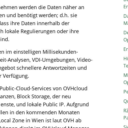
E
rnehmen werden die Daten näher an
en und benötigt werden; d.h. sie
Da
dass ihre Daten innerhalb der
M
h lokale Regulierungen oder ihre
De
sind.
O
En
n im einstelligen Millisekunden-
H
zeit-Analysen, VDI-Umgebungen, Video-
T
ngebot schnellere Antwortzeiten und
Mi
r Verfügung.
O
 Public-Cloud-Services von OVHcloud
P
nzen, Block Storage, der neu
Q
enste, und lokale Public IP. Aufgrund
RZ
sollen in den kommenden Monaten
P
Local Zone in Wien ist laut OVH ab
Si