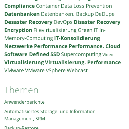
Compliance
Container
Data Loss Prevention
Datenbanken
Datenbanken. Backup
DeDupe
Desaster Recovery
DevOps
Disaster Recovery
Encryption
Filevirtualisierung
Green IT
In-
Memory-Computing
IT-Konsolidierung
Netzwerke
Performance
Performance. Cloud
Software Defined
SSD
Supercomputing
Video
Virtualisierung
Virtualisierung. Performance
VMware
VMware vSphere
Webcast
Themen
Anwenderberichte
Automatisiertes Storage- und Information-
Management, SRM
Backup-Restore