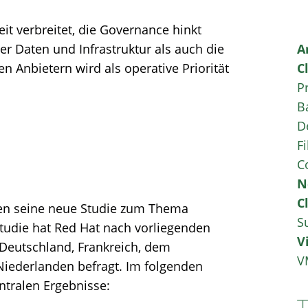
weit verbreitet, die Governance hinkt
ber Daten und Infrastruktur als auch die
A
n Anbietern wird als operative Priorität
C
P
B
D
Fi
C
N
C
hen seine neue Studie zum Thema
S
 Studie hat Red Hat nach vorliegenden
V
 Deutschland, Frankreich, dem
V
 Niederlanden befragt. Im folgenden
tralen Ergebnisse: