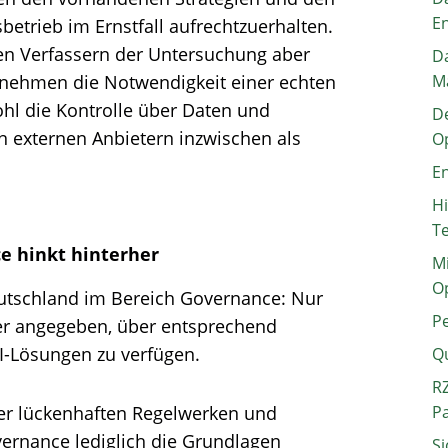
E
betrieb im Ernstfall aufrechtzuerhalten.
den Verfassern der Untersuchung aber
Da
rnehmen die Notwendigkeit einer echten
M
hl die Kontrolle über Daten und
De
on externen Anbietern inzwischen als
O
En
H
T
e hinkt hinterher​
Mi
O
eutschland im Bereich Governance: Nur
P
er angegeben, über entsprechend
AI-Lösungen zu verfügen.
Q
RZ
er lückenhaften Regelwerken und
P
vernance lediglich die Grundlagen
Si