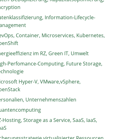
ncryption
tenklassifizierung, Information-Lifecycle-
anagement
vOps, Container, Microservices, Kubernetes,
penShift
ergieeffizienz im RZ, Green IT, Umwelt
igh-Perfomance-Computing, Future Storage,
echnologie
crosoft Hyper-V, VMware,vSphere,
penStack
ersonalien, Unternehmenszahlen
uantencomputing
-Hosting, Storage as a Service, SaaS, IaaS,
aaS
cherungsstrategie virtualisierter Ressourcen