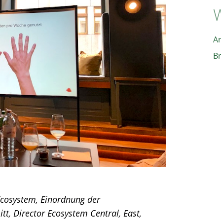
W
A
B
 Ecosystem, Einordnung der
tt, Director Ecosystem Central, East,