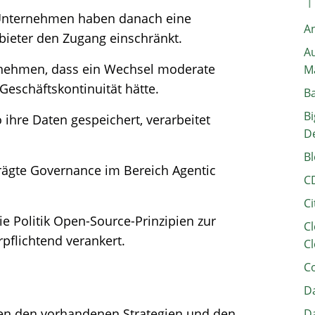
 Unternehmen haben danach eine
A
Anbieter den Zugang einschränkt.
Au
ernehmen, dass ein Wechsel moderate
M
Geschäftskontinuität hätte.
B
Bi
 ihre Daten gespeichert, verarbeitet
D
Bl
rägte Governance im Bereich Agentic
C
Ci
ie Politik Open-Source-Prinzipien zur
Cl
pflichtend verankert.​
Cl
C
Da
hen den vorhandenen Strategien und den
Da