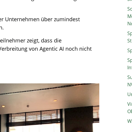
So
M
der Unternehmen über zumindest
N
en.
Sp
eilnehmer zeigt, dass die
St
erbreitung von Agentic AI noch nicht
Sp
Sp
In
Su
N
Un
Vi
Ob
W