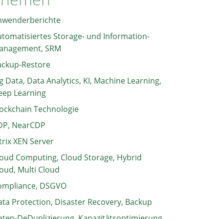
nwenderberichte
tomatisiertes Storage- und Information-
anagement, SRM
ackup-Restore
g Data, Data Analytics, KI, Machine Learning,
eep Learning
ockchain Technologie
DP, NearCDP
trix XEN Server
oud Computing, Cloud Storage, Hybrid
oud, Multi Cloud
ompliance, DSGVO
ta Protection, Disaster Recovery, Backup
ten-DeDuplizierung, Kapazitätsoptimierung,