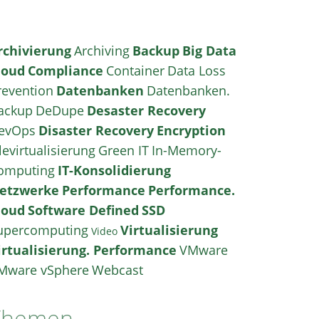
rchivierung
Archiving
Backup
Big Data
loud
Compliance
Container
Data Loss
revention
Datenbanken
Datenbanken.
ackup
DeDupe
Desaster Recovery
evOps
Disaster Recovery
Encryption
levirtualisierung
Green IT
In-Memory-
omputing
IT-Konsolidierung
etzwerke
Performance
Performance.
loud
Software Defined
SSD
upercomputing
Virtualisierung
Video
irtualisierung. Performance
VMware
Mware vSphere
Webcast
Themen