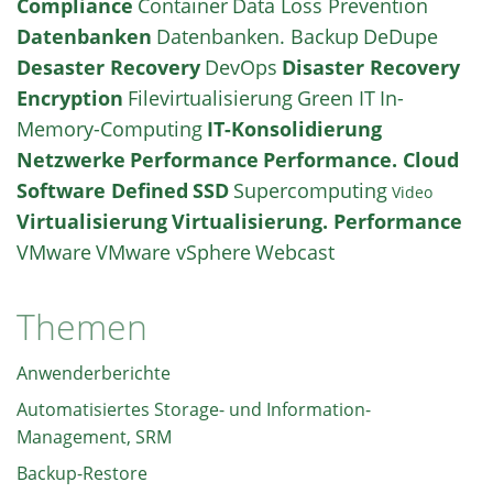
Compliance
Container
Data Loss Prevention
Datenbanken
Datenbanken. Backup
DeDupe
Desaster Recovery
DevOps
Disaster Recovery
Encryption
Filevirtualisierung
Green IT
In-
Memory-Computing
IT-Konsolidierung
Netzwerke
Performance
Performance. Cloud
Software Defined
SSD
Supercomputing
Video
Virtualisierung
Virtualisierung. Performance
VMware
VMware vSphere
Webcast
Themen
Anwenderberichte
Automatisiertes Storage- und Information-
Management, SRM
Backup-Restore