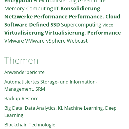
Encryption
Filevirtualisierung
Green IT
In-
Memory-Computing
IT-Konsolidierung
Netzwerke
Performance
Performance. Cloud
Software Defined
SSD
Supercomputing
Video
Virtualisierung
Virtualisierung. Performance
VMware
VMware vSphere
Webcast
Themen
Anwenderberichte
Automatisiertes Storage- und Information-
Management, SRM
Backup-Restore
Big Data, Data Analytics, KI, Machine Learning, Deep
Learning
Blockchain Technologie