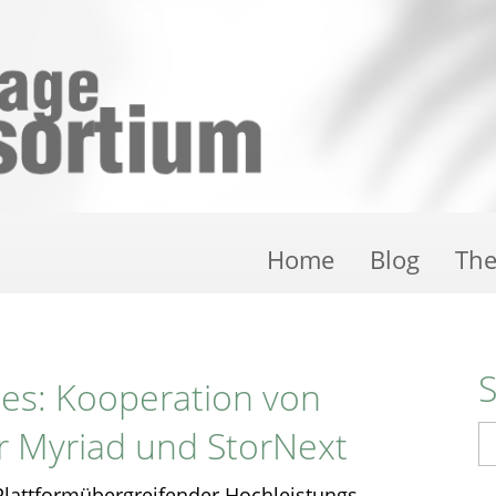
Home
Blog
Th
ces: Kooperation von
r Myriad und StorNext
S
- Plattformübergreifender Hochleistungs-