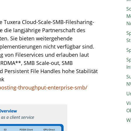
So
M
e Tuxera Cloud-Scale-SMB-Filesharing-
N
 die langjährige Partnerschaft des
Sp
ten. Sie bieten weitergehende
St
plementierungen nicht verfügbar sind.
Sp
g von Fileservices und erlauben laut
Sp
t RDMA**, SMB Scale-out, SMB
In
 Persistent File Handles hohe Stabilität
Su
nk
N
osting-throughput-enterprise-smb/
Un
Vi
Ob
W