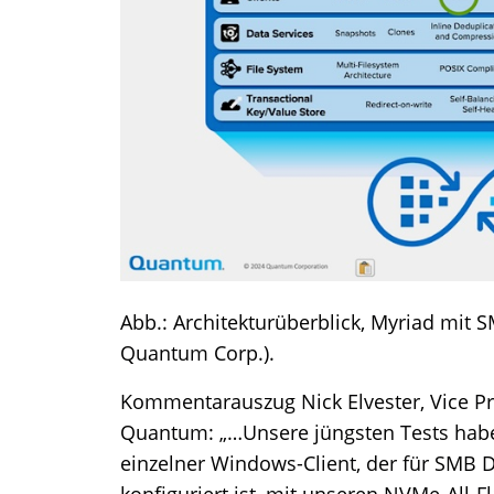
Abb.: Architekturüberblick, Myriad mit S
Quantum Corp.).
Kommentarauszug Nick Elvester, Vice Pr
Quantum: „…Unsere jüngsten Tests haben
einzelner Windows-Client, der für SMB 
konfiguriert ist, mit unseren NVMe-All-F