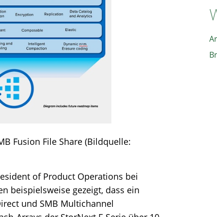
W
A
B
MB Fusion File Share (Bildquelle:
esident of Product Operations bei
 beispielsweise gezeigt, dass ein
Direct und SMB Multichannel
lash-Arrays der StorNext F-Serie über 10