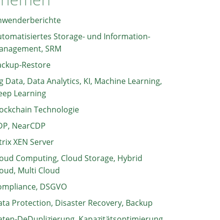
nwenderberichte
tomatisiertes Storage- und Information-
anagement, SRM
ackup-Restore
g Data, Data Analytics, KI, Machine Learning,
eep Learning
ockchain Technologie
DP, NearCDP
trix XEN Server
oud Computing, Cloud Storage, Hybrid
oud, Multi Cloud
ompliance, DSGVO
ta Protection, Disaster Recovery, Backup
ten-DeDuplizierung, Kapazitätsoptimierung,