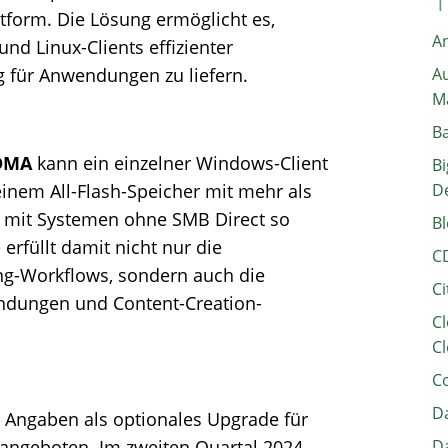
ttform. Die Lösung ermöglicht es,
A
d Linux-Clients effizienter
g für Anwendungen zu liefern.
Au
M
B
RDMA
kann ein einzelner Windows-Client
Bi
nem All-Flash-Speicher mit mehr als
D
s mit Systemen ohne SMB Direct so
Bl
erfüllt damit nicht nur die
C
ng-Workflows, sondern auch die
Ci
ndungen und Content-Creation-
Cl
Cl
C
Da
 Angaben als optionales Upgrade für
angeboten. Im zweiten Quartal 2024
Da