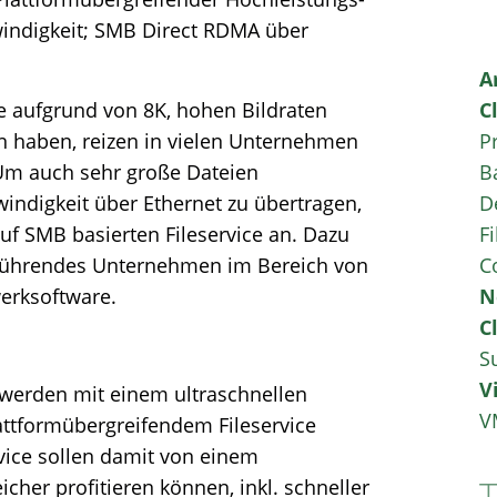
windigkeit; SMB Direct RDMA über
A
e aufgrund von 8K, hohen Bildraten
C
 haben, reizen in vielen Unternehmen
P
 Um auch sehr große Dateien
B
indigkeit über Ethernet zu übertragen,
D
uf SMB basierten Fileservice an. Dazu
Fi
n führendes Unternehmen im Bereich von
C
erksoftware.
N
C
S
V
werden mit einem ultraschnellen
V
attformübergreifendem Fileservice
vice sollen damit von einem
cher profitieren können, inkl. schneller