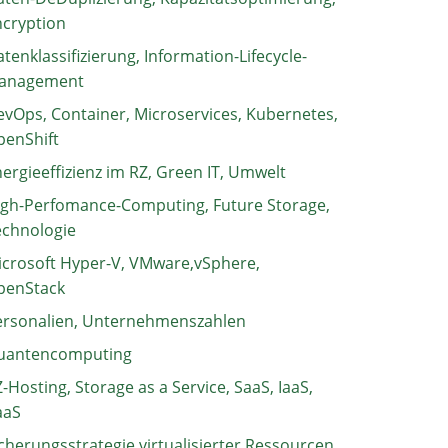
ncryption
tenklassifizierung, Information-Lifecycle-
anagement
vOps, Container, Microservices, Kubernetes,
penShift
ergieeffizienz im RZ, Green IT, Umwelt
igh-Perfomance-Computing, Future Storage,
echnologie
crosoft Hyper-V, VMware,vSphere,
penStack
ersonalien, Unternehmenszahlen
uantencomputing
-Hosting, Storage as a Service, SaaS, IaaS,
aaS
cherungsstrategie virtualisierter Ressourcen