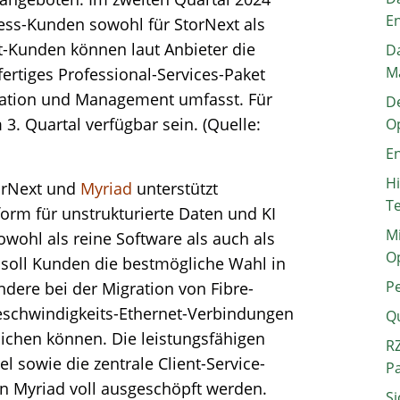
E
cess-Kunden sowohl für StorNext als
t-Kunden können laut Anbieter die
Da
M
fertiges Professional-Services-Paket
uration und Management umfasst. Für
De
3. Quartal verfügbar sein. (Quelle:
O
En
H
torNext und
Myriad
unterstützt
T
orm für unstrukturierte Daten und KI
Mi
owohl als reine Software als auch als
O
 soll Kunden die bestmögliche Wahl in
P
dere bei der Migration von Fibre-
schwindigkeits-Ethernet-Verbindungen
Q
ichen können. Die leistungsfähigen
RZ
 sowie die zentrale Client-Service-
P
n Myriad voll ausgeschöpft werden.
Si