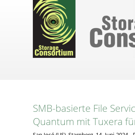
Direkt
zum
Inhalt
SMB-basierte File Servi
Quantum mit Tuxera fü
San José (US), Starnberg, 14. Juni 2024 