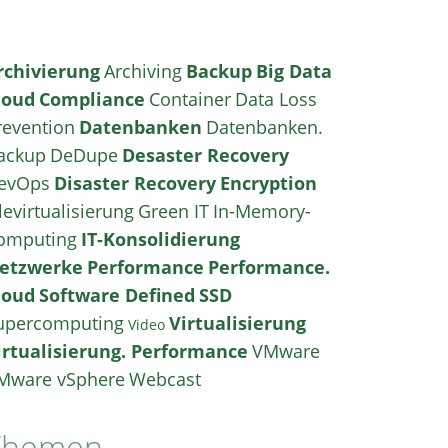
rchivierung
Archiving
Backup
Big Data
loud
Compliance
Container
Data Loss
revention
Datenbanken
Datenbanken.
ackup
DeDupe
Desaster Recovery
evOps
Disaster Recovery
Encryption
levirtualisierung
Green IT
In-Memory-
omputing
IT-Konsolidierung
etzwerke
Performance
Performance.
loud
Software Defined
SSD
upercomputing
Virtualisierung
Video
irtualisierung. Performance
VMware
Mware vSphere
Webcast
Themen