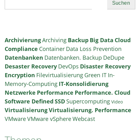
Suchen
Archivierung
Archiving
Backup
Big Data
Cloud
Compliance
Container
Data Loss Prevention
Datenbanken
Datenbanken. Backup
DeDupe
Desaster Recovery
DevOps
Disaster Recovery
Encryption
Filevirtualisierung
Green IT
In-
Memory-Computing
IT-Konsolidierung
Netzwerke
Performance
Performance. Cloud
Software Defined
SSD
Supercomputing
Video
Virtualisierung
Virtualisierung. Performance
VMware
VMware vSphere
Webcast
Themen