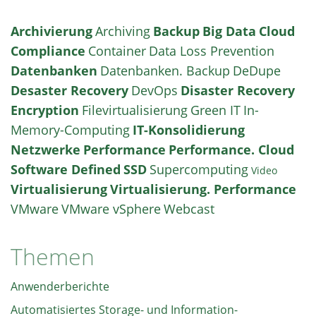
Archivierung
Archiving
Backup
Big Data
Cloud
Compliance
Container
Data Loss Prevention
Datenbanken
Datenbanken. Backup
DeDupe
Desaster Recovery
DevOps
Disaster Recovery
Encryption
Filevirtualisierung
Green IT
In-
Memory-Computing
IT-Konsolidierung
Netzwerke
Performance
Performance. Cloud
Software Defined
SSD
Supercomputing
Video
Virtualisierung
Virtualisierung. Performance
VMware
VMware vSphere
Webcast
Themen
Anwenderberichte
Automatisiertes Storage- und Information-