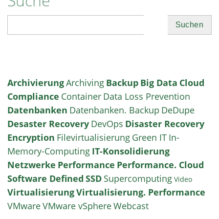
Suche
Suchen
Archivierung
Archiving
Backup
Big Data
Cloud
Compliance
Container
Data Loss Prevention
Datenbanken
Datenbanken. Backup
DeDupe
Desaster Recovery
DevOps
Disaster Recovery
Encryption
Filevirtualisierung
Green IT
In-
Memory-Computing
IT-Konsolidierung
Netzwerke
Performance
Performance. Cloud
Software Defined
SSD
Supercomputing
Video
Virtualisierung
Virtualisierung. Performance
VMware
VMware vSphere
Webcast