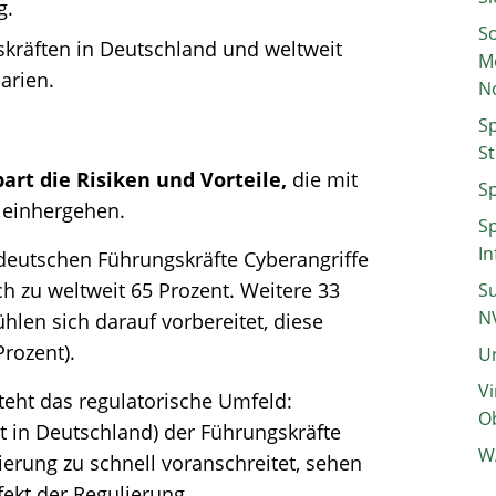
g.
So
kräften in Deutschland und weltweit
M
arien.
N
Sp
St
art die Risiken und Vorteile,
die mit
Sp
 einhergehen.
Sp
In
r deutschen Führungskräfte Cyberangriffe
h zu weltweit 65 Prozent. Weitere 33
Su
N
hlen sich darauf vorbereitet, diese
rozent).
Un
Vi
teht das regulatorische Umfeld:
Ob
t in Deutschland) der Führungskräfte
W
erung zu schnell voranschreitet, sehen
fekt der Regulierung.