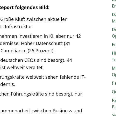
E
eport folgendes Bild:
Da
roße Kluft zwischen aktueller
M
T-Infrastruktur.
De
rnehmen investieren in KI, aber nur 42
O
dernisse: Hoher Datenschutz (31
En
d Compliance (26 Prozent).
H
T
r deutschen CEOs sind besorgt. 44
ist weltweit veraltet.
Mi
O
rungskräfte weltweit sehen fehlende IT-
P
dernis.
Q
chen Führungskräfte sind besorgt, nur
RZ
P
Zusammenarbeit zwischen Business und
Si