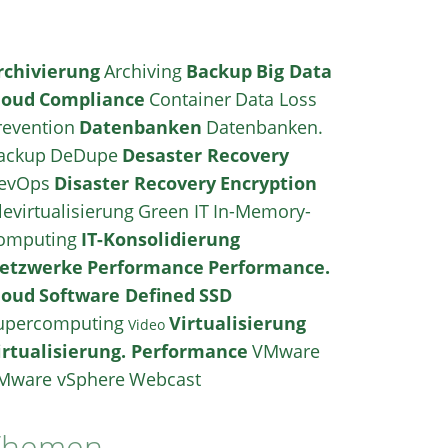
rchivierung
Archiving
Backup
Big Data
loud
Compliance
Container
Data Loss
revention
Datenbanken
Datenbanken.
ackup
DeDupe
Desaster Recovery
evOps
Disaster Recovery
Encryption
levirtualisierung
Green IT
In-Memory-
omputing
IT-Konsolidierung
etzwerke
Performance
Performance.
loud
Software Defined
SSD
upercomputing
Virtualisierung
Video
irtualisierung. Performance
VMware
Mware vSphere
Webcast
Themen