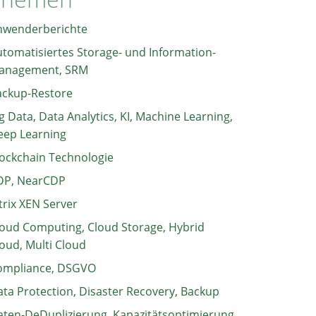
nwenderberichte
tomatisiertes Storage- und Information-
anagement, SRM
ackup-Restore
g Data, Data Analytics, KI, Machine Learning,
eep Learning
ockchain Technologie
DP, NearCDP
trix XEN Server
oud Computing, Cloud Storage, Hybrid
oud, Multi Cloud
ompliance, DSGVO
ta Protection, Disaster Recovery, Backup
ten-DeDuplizierung, Kapazitätsoptimierung,