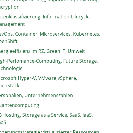
ncryption
tenklassifizierung, Information-Lifecycle-
anagement
vOps, Container, Microservices, Kubernetes,
penShift
ergieeffizienz im RZ, Green IT, Umwelt
igh-Perfomance-Computing, Future Storage,
echnologie
crosoft Hyper-V, VMware,vSphere,
penStack
ersonalien, Unternehmenszahlen
uantencomputing
-Hosting, Storage as a Service, SaaS, IaaS,
aaS
cherungsstrategie virtualisierter Ressourcen