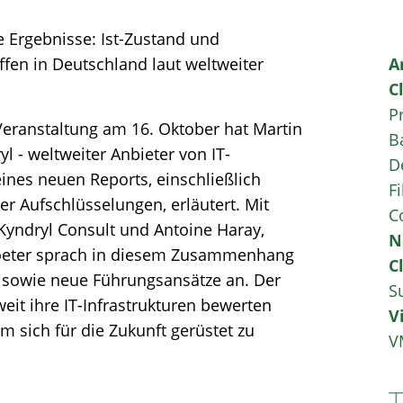
e Ergebnisse: Ist-Zustand und
affen in Deutschland laut weltweiter
A
C
P
 Veranstaltung am 16. Oktober hat Martin
B
 - weltweiter Anbieter von IT-
D
eines neuen Reports, einschließlich
Fi
r Aufschlüsselungen, erläutert. Mit
C
yndryl Consult und Antoine Haray,
N
roeter sprach in diesem Zusammenhang
C
 sowie neue Führungsansätze an. Der
S
eit ihre IT-Infrastrukturen bewerten
V
 sich für die Zukunft gerüstet zu
V