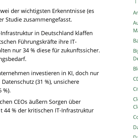
wei der wichtigsten Erkenntnisse (es
A
er Studie zusammengefasst.
Au
M
-Infrastruktur in Deutschland klaffen
B
schen Führungskräfte ihre IT-
alten nur 34 % diese für zukunftssicher.
Bi
ngsbedarf.
D
Bl
Unternehmen investieren in KI, doch nur
C
 Datenschutz (31 %), unsichere
Ci
6 %).
Cl
tschen CEOs äußern Sorgen über
Cl
 44 % der kritischen IT-Infrastruktur
C
Da
Da