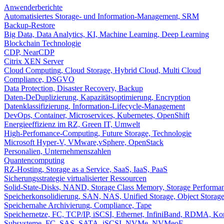
Anwenderberichte
Automatisiertes Storage- und Information-Management, SRM
Backup-Restore
Big Data, Data Analytics, KI, Machine Learning, Deep Learning
Blockchain Technologie
CDP, NearCDP
Citrix XEN Server
Cloud Computing, Cloud Storage, Hybrid Cloud, Multi Cloud
Compliance, DSGVO
Data Protection, Disaster Recovery, Backup
Daten-DeDuplizierung, Kapazitätsoptimierung, Encryption
Datenklassifizierung, Information-Lifecycle-Management
DevOps, Container, Microservices, Kubernetes, OpenShift
Energieeffizienz im RZ, Green IT, Umwelt
High-Perfomance-Computing, Future Storage, Technologie
Microsoft Hyper-V, VMware,vSphere, OpenStack
Personalien, Unternehmenszahlen
Quantencomputing
RZ-Hosting, Storage as a Service, SaaS, IaaS, PaaS
Sicherungsstrategie virtualisierter Ressourcen
Solid-State-Disks, NAND, Storage Class Memory, Storage Perform
Speicherkonsolidierung, SAN, NAS, Unified Storage, Object Storag
Speichernahe Archivierung, Compliance, Tape
Speichernetze, FC, TCP/IP, iSCSI, Ethernet, InfiniBand, RDMA, K
Subsysteme, FC, SAS, SATA, iSCSI, NVMe, NVMeoF