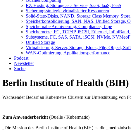
Quantencomputing
RZ-Hosting, Storage as a Service, SaaS, IaaS, PaaS
Sicherungsstrategie virtualisierter Ressourcen
Solid-State-Disks, NAND, Storage Class Memory, Sto
Speicherkonsolidierung, SAN, NAS, Unified Storage, Ob
Speichernahe Archivierung, Compliance, Tape
Speichernetze, FC, TCP/IP, iSCSI, Ethernet, InfiniBa
Subsysteme, FC, SAS, SATA, iSCSI, NVMe, NVMeoF
Unified Storage
Virtualisierung, Server, Storage, Block, File, Object, So
WAN-Optimierung, Applikationsperformance
Podcast
Newsletter
Suche
Berlin Institute of Health (BI
Wachsender Bedarf an Kubernetes-Clustern zur Unterstützung von Fo
Zum Anwenderbericht
(Quelle / Kubermatic)
„Die Mission des Berlin Institute of Health (BIH) ist die „medizinisc