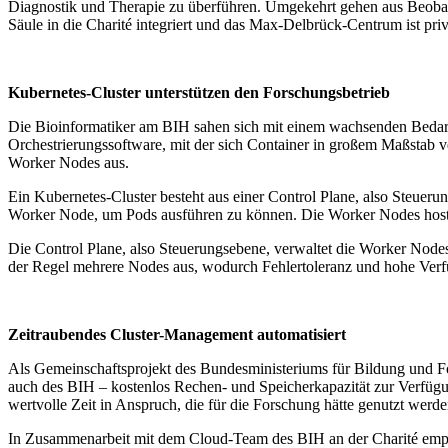
Diagnostik und Therapie zu überführen. Umgekehrt gehen aus Beobach
Säule in die Charité integriert und das Max-Delbrück-Centrum ist priv
Kubernetes-Cluster unterstützen den Forschungsbetrieb
Die Bioinformatiker am BIH sahen sich mit einem wachsenden Bedarf 
Orchestrierungssoftware, mit der sich Container in großem Maßstab ve
Worker Nodes aus.
Ein Kubernetes-Cluster besteht aus einer Control Plane, also Steuer
Worker Node, um Pods ausführen zu können. Die Worker Nodes host
Die Control Plane, also Steuerungsebene, verwaltet die Worker Nodes
der Regel mehrere Nodes aus, wodurch Fehlertoleranz und hohe Verfü
Zeitraubendes Cluster-Management automatisiert
Als Gemeinschaftsprojekt des Bundesministeriums für Bildung und 
auch des BIH – kostenlos Rechen- und Speicherkapazität zur Verfüg
wertvolle Zeit in Anspruch, die für die Forschung hätte genutzt werd
In Zusammenarbeit mit dem Cloud-Team des BIH an der Charité empf