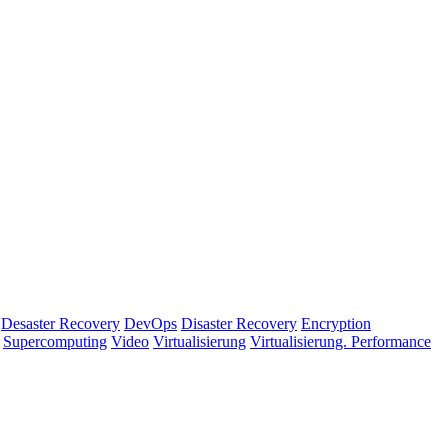
Desaster Recovery
DevOps
Disaster Recovery
Encryption
Supercomputing
Video
Virtualisierung
Virtualisierung. Performance