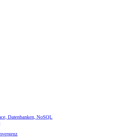
ance, Datenbanken, NoSQL
e
onvergenz