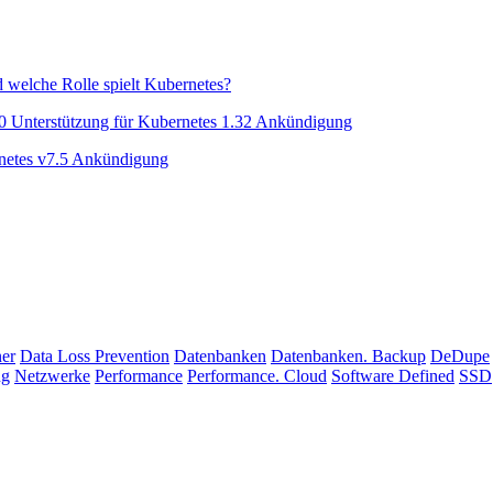
d welche Rolle spielt Kubernetes?
 Unterstützung für Kubernetes 1.32 Ankündigung
netes v7.5 Ankündigung
ner
Data Loss Prevention
Datenbanken
Datenbanken. Backup
DeDupe
ng
Netzwerke
Performance
Performance. Cloud
Software Defined
SSD