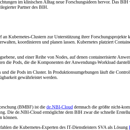
tungen im klinischen Alltag neue Forschungsideen hervor. Das BIH wu
ilegierter Partner des BIH.
an Kubernetes-Clustern zur Unterstützung ihrer Forschungsprojekte ko
rwalten, koordinieren und planen lassen. Kubernetes platziert Contain
ungsebene, und einer Reihe von Nodes, auf denen containerisierte Anwe
en die Pods, die die Komponenten der Anwendungs-Workload darstel
 und die Pods im Cluster. In Produktionsumgebungen läuft die Control 
gbarkeit gewährleistet werden.
Forschung (BMBF) ist die
de.NBI-Cloud
demnach die größte nicht-komm
ung. Die de.NBI-Cloud ermöglichte dem BIH zwar die schnelle Erstell
en können.
ahlen die Kubernetes-Experten des IT-Dienstleisters SVA als Lösung