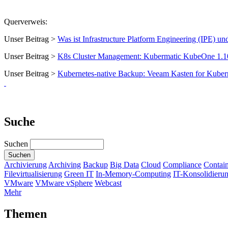
Querverweis:
Unser Beitrag >
Was ist Infrastructure Platform Engineering (IPE) un
Unser Beitrag >
K8s Cluster Management: Kubermatic KubeOne 1.10
Unser Beitrag >
Kubernetes-native Backup: Veeam Kasten for Kuber
Suche
Suchen
Archivierung
Archiving
Backup
Big Data
Cloud
Compliance
Contai
Filevirtualisierung
Green IT
In-Memory-Computing
IT-Konsolidieru
VMware
VMware vSphere
Webcast
Mehr
Themen