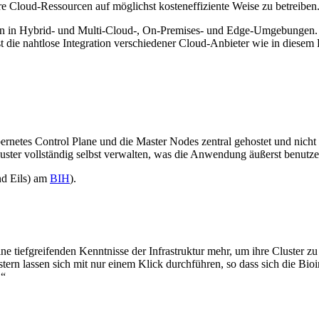
hre Cloud-Ressourcen auf möglichst kosteneffiziente Weise zu betreiben
ern in Hybrid- und Multi-Cloud-, On-Premises- und Edge-Umgebungen.
l ist die nahtlose Integration verschiedener Cloud-Anbieter wie in dies
ernetes Control Plane und die Master Nodes zentral gehostet und nicht a
ster vollständig selbst verwalten, was die Anwendung äußerst benutz
nd Eils) am
BIH
).
ne tiefgreifenden Kenntnisse der Infrastruktur mehr, um ihre Cluster z
ern lassen sich mit nur einem Klick durchführen, so dass sich die Bio
.“