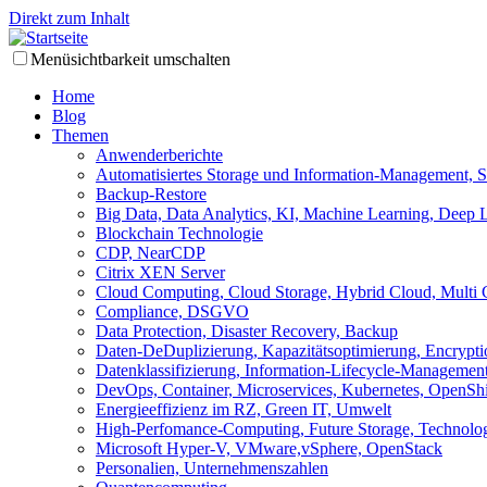
Direkt zum Inhalt
Menüsichtbarkeit umschalten
Home
Blog
Themen
Anwenderberichte
Automatisiertes Storage und Information-Management,
Backup-Restore
Big Data, Data Analytics, KI, Machine Learning, Deep 
Blockchain Technologie
CDP, NearCDP
Citrix XEN Server
Cloud Computing, Cloud Storage, Hybrid Cloud, Multi 
Compliance, DSGVO
Data Protection, Disaster Recovery, Backup
Daten-DeDuplizierung, Kapazitätsoptimierung, Encrypti
Datenklassifizierung, Information-Lifecycle-Managemen
DevOps, Container, Microservices, Kubernetes, OpenShi
Energieeffizienz im RZ, Green IT, Umwelt
High-Perfomance-Computing, Future Storage, Technolo
Microsoft Hyper-V, VMware,vSphere, OpenStack
Personalien, Unternehmenszahlen