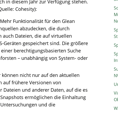
ch in diesem Jahr zur Verfügung stehen.
So
uelle: Cohesity):
M
 Mehr Funktionalität für den Glean
N
nquellen abzudecken, die durch
Sp
 auch Dateien, die auf virtuellen
St
-Geräten gespeichert sind. Die größere
Sp
 einer berechtigungsbasierten Suche
Sp
forsten – unabhängig von System- oder
In
Su
r können nicht nur auf den aktuellen
N
h auf frühere Versionen von
Un
r Dateien und anderer Daten, auf die es
Vi
e Snapshots ermöglichen die Einhaltung
Ob
he Untersuchungen und die
W