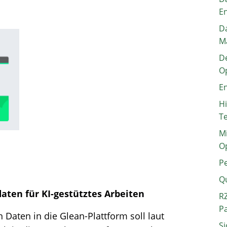
E
Da
M
De
O
En
H
T
Mi
O
P
Q
aten für KI-gestütztes Arbeiten
RZ
P
 Daten in die Glean-Plattform soll laut
Si