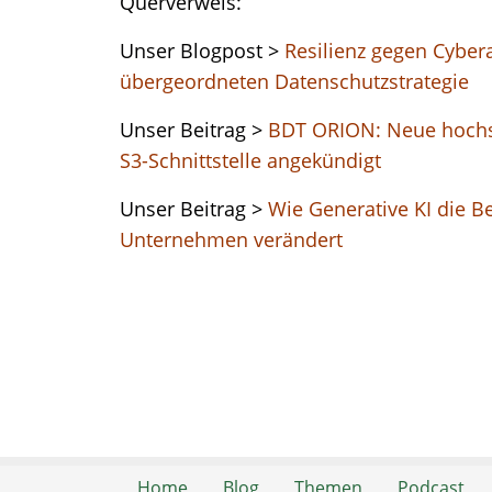
Querverweis:
Unser Blogpost >
Resilienz gegen Cybera
übergeordneten Datenschutzstrategie
Unser Beitrag >
BDT ORION: Neue hochsk
S3-Schnittstelle angekündigt
Unser Beitrag >
Wie Generative KI die B
Unternehmen verändert
Home
Blog
Themen
Podcast