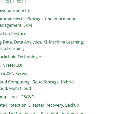
nwenderberichte
tomatisiertes Storage- und Information-
anagement, SRM
ackup-Restore
g Data, Data Analytics, KI, Machine Learning,
eep Learning
ockchain Technologie
DP, NearCDP
trix XEN Server
oud Computing, Cloud Storage, Hybrid
oud, Multi Cloud
ompliance, DSGVO
ta Protection, Disaster Recovery, Backup
ten-DeDuplizierung, Kapazitätsoptimierung,