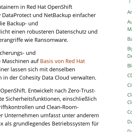
tainern in Red Hat OpenShift
A
y DataProtect und NetBackup einfacher
Au
die Backup- und
M
icht einen robusteren Datenschutz und
B
erangriffe wie Ransomware.
Bi
cherungs- und
D
le Maschinen auf
Basis von Red Hat
Bl
iner lassen sich mit denselben
C
 in der Cohesity Data Cloud verwalten.
Ci
 OpenShift. Entwickelt nach Zero-Trust-
Cl
ste Sicherheitsfunktionen, einschließlich
Cl
riffskontrollen und Clean-Room-
C
er Unternehmen umfasst unter anderem
Da
ux als grundlegendes Betriebssystem für
Da