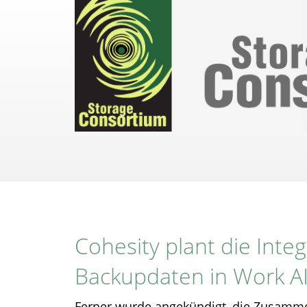
Direkt
zum
Inhalt
Cohesity plant die Inte
Backupdaten in Work AI
Ferner wurde angekündigt, die Zusammen