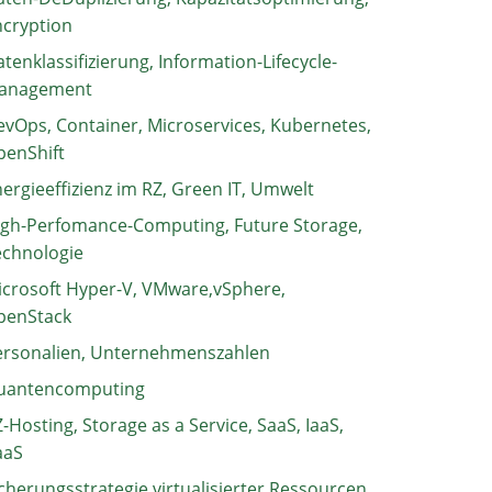
ncryption
tenklassifizierung, Information-Lifecycle-
anagement
vOps, Container, Microservices, Kubernetes,
penShift
ergieeffizienz im RZ, Green IT, Umwelt
igh-Perfomance-Computing, Future Storage,
echnologie
crosoft Hyper-V, VMware,vSphere,
penStack
ersonalien, Unternehmenszahlen
uantencomputing
-Hosting, Storage as a Service, SaaS, IaaS,
aaS
cherungsstrategie virtualisierter Ressourcen