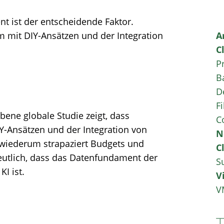
t ist der entscheidende Faktor.
 mit DIY-Ansätzen und der Integration
A
C
P
B
D
Fi
ebene globale Studie zeigt, dass
C
-Ansätzen und der Integration von
N
wiederum strapaziert Budgets und
C
deutlich, dass das Datenfundament der
S
KI ist.
V
V