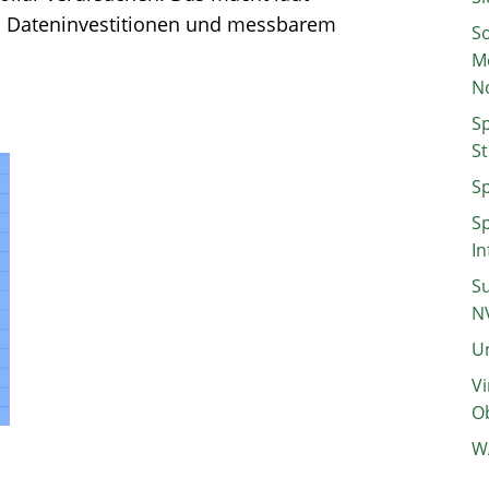
n Dateninvestitionen und messbarem
So
M
N
Sp
St
Sp
Sp
In
Su
N
Un
Vi
Ob
W