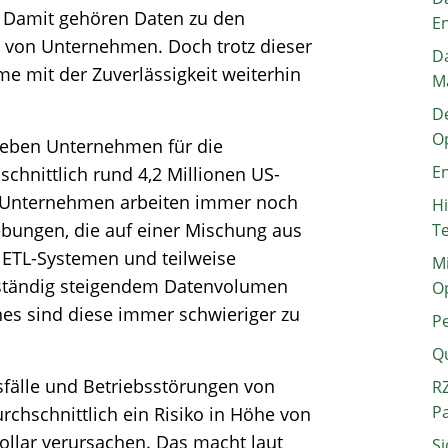
. Damit gehören Daten zu den
E
t von Unternehmen. Doch trotz dieser
Da
me mit der Zuverlässigkeit weiterhin
M
De
O
geben Unternehmen für die
En
schnittlich rund 4,2 Millionen US-
le Unternehmen arbeiten immer noch
H
bungen, die auf einer Mischung aus
T
en ETL-Systemen und teilweise
Mi
t ständig steigendem Datenvolumen
O
es sind diese immer schwieriger zu
P
Q
sfälle und Betriebsstörungen von
RZ
P
chschnittlich ein Risiko in Höhe von
ollar verursachen. Das macht laut
Si