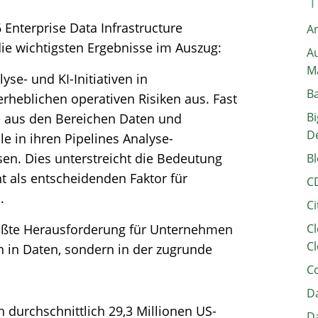
 Enterprise Data Infrastructure
A
die wichtigsten Ergebnisse im Auszug:
Au
M
se- und KI-Initiativen in
B
heblichen operativen Risiken aus. Fast
Bi
e aus den Bereichen Daten und
D
e in ihren Pipelines Analyse-
en. Dies unterstreicht die Bedeutung
Bl
 als entscheidenden Faktor für
C
.
Ci
rößte Herausforderung für Unternehmen
Cl
Cl
on in Daten, sondern in der zugrunde
C
Da
 durchschnittlich 29,3 Millionen US-
Da