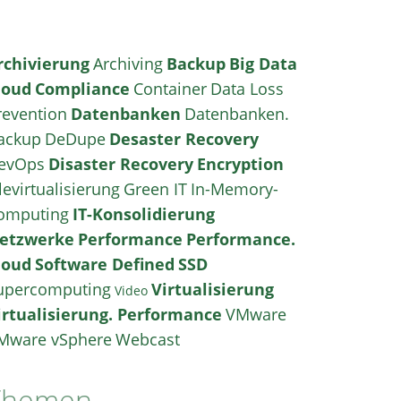
rchivierung
Archiving
Backup
Big Data
loud
Compliance
Container
Data Loss
revention
Datenbanken
Datenbanken.
ackup
DeDupe
Desaster Recovery
evOps
Disaster Recovery
Encryption
levirtualisierung
Green IT
In-Memory-
omputing
IT-Konsolidierung
etzwerke
Performance
Performance.
loud
Software Defined
SSD
upercomputing
Virtualisierung
Video
irtualisierung. Performance
VMware
Mware vSphere
Webcast
Themen