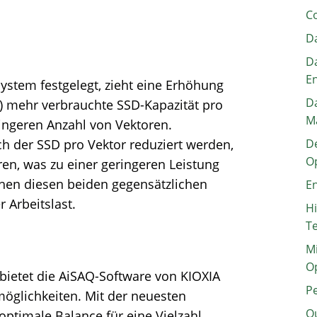
C
Da
Da
E
 System festgelegt, zieht eine Erhöhung
Da
) mehr verbrauchte SSD-Kapazität pro
M
ringeren Anzahl von Vektoren.
 der SSD pro Vektor reduziert werden,
De
O
en, was zu einer geringeren Leistung
chen diesen beiden gegensätzlichen
En
r Arbeitslast.
H
T
Mi
O
bietet die AiSAQ-Software von KIOXIA
P
smöglichkeiten. Mit der neuesten
Q
ptimale Balance für eine Vielzahl