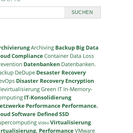
uchen
rchivierung
Archiving
Backup
Big Data
loud
Compliance
Container
Data Loss
revention
Datenbanken
Datenbanken.
ackup
DeDupe
Desaster Recovery
evOps
Disaster Recovery
Encryption
levirtualisierung
Green IT
In-Memory-
omputing
IT-Konsolidierung
etzwerke
Performance
Performance.
loud
Software Defined
SSD
upercomputing
Virtualisierung
Video
irtualisierung. Performance
VMware