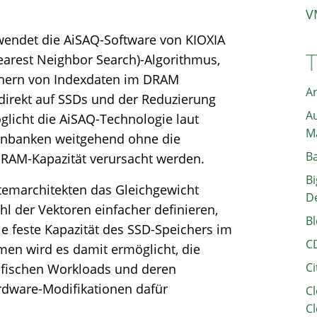
V
rwendet die AiSAQ-Software von KIOXIA
arest Neighbor Search)-Algorithmus,
ichern von Indexdaten im DRAM
A
 direkt auf SSDs und der Reduzierung
Au
licht die AiSAQ-Technologie laut
M
tenbanken weitgehend ohne die
B
DRAM-Kapazität verursacht werden.
Bi
emarchitekten das Gleichgewicht
D
l der Vektoren einfacher definieren,
Bl
ie feste Kapazität des SSD-Speichers im
C
men wird es damit ermöglicht, die
Ci
ifischen Workloads und deren
rdware-Modifikationen dafür
Cl
Cl