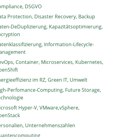
ompliance, DSGVO
ta Protection, Disaster Recovery, Backup
ten-DeDuplizierung, Kapazitätsoptimierung,
ncryption
tenklassifizierung, Information-Lifecycle-
anagement
vOps, Container, Microservices, Kubernetes,
penShift
ergieeffizienz im RZ, Green IT, Umwelt
igh-Perfomance-Computing, Future Storage,
echnologie
crosoft Hyper-V, VMware,vSphere,
penStack
ersonalien, Unternehmenszahlen
uantencomputing