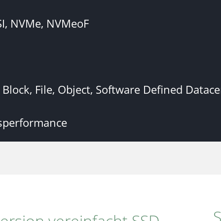
CSI, NVMe, NVMeoF
, Block, File, Object, Software Defined Datac
sperformance
ersion vereinfacht SSD-