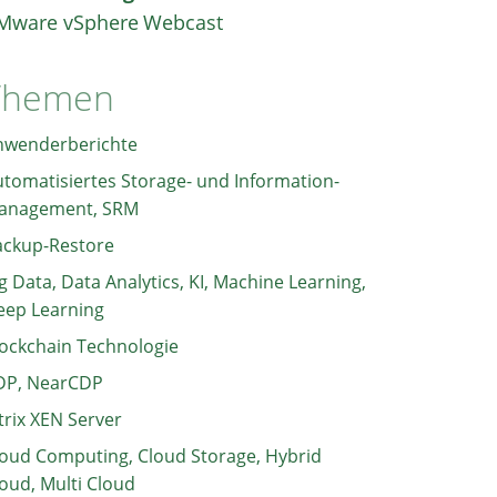
Mware vSphere
Webcast
Themen
nwenderberichte
tomatisiertes Storage- und Information-
anagement, SRM
ackup-Restore
g Data, Data Analytics, KI, Machine Learning,
eep Learning
ockchain Technologie
DP, NearCDP
trix XEN Server
oud Computing, Cloud Storage, Hybrid
oud, Multi Cloud