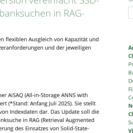
nbanksuchen in RAG-
S
 flexiblen Ausgleich von Kapazität und
zeranforderungen und der jeweiligen
A
C
P
B
D
Fi
ner AiSAQ (All-in-Storage ANNS with
C
t (*Stand: Anfang Juli 2025). Sie stellt
N
von Indexdaten dar. Das Update soll die
C
anksuche in RAG (Retrieval Augmented
S
rung des Einsatzes von Solid-State-
V