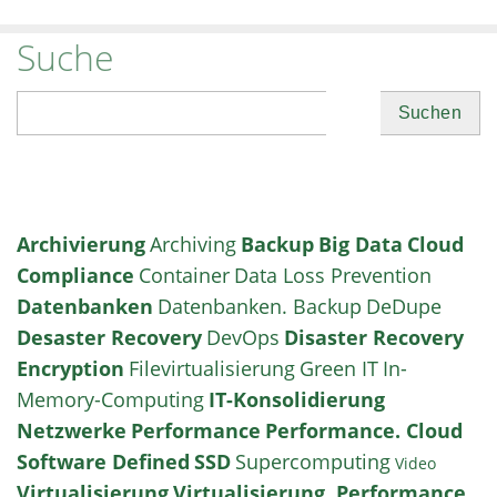
Suche
Suchen
Archivierung
Archiving
Backup
Big Data
Cloud
Compliance
Container
Data Loss Prevention
Datenbanken
Datenbanken. Backup
DeDupe
Desaster Recovery
DevOps
Disaster Recovery
Encryption
Filevirtualisierung
Green IT
In-
Memory-Computing
IT-Konsolidierung
Netzwerke
Performance
Performance. Cloud
Software Defined
SSD
Supercomputing
Video
Virtualisierung
Virtualisierung. Performance