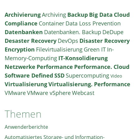
Archivierung
Archiving
Backup
Big Data
Cloud
Compliance
Container
Data Loss Prevention
Datenbanken
Datenbanken. Backup
DeDupe
Desaster Recovery
DevOps
Disaster Recovery
Encryption
Filevirtualisierung
Green IT
In-
Memory-Computing
IT-Konsolidierung
Netzwerke
Performance
Performance. Cloud
Software Defined
SSD
Supercomputing
Video
Virtualisierung
Virtualisierung. Performance
VMware
VMware vSphere
Webcast
Themen
Anwenderberichte
Automatisiertes Storage- und Information-