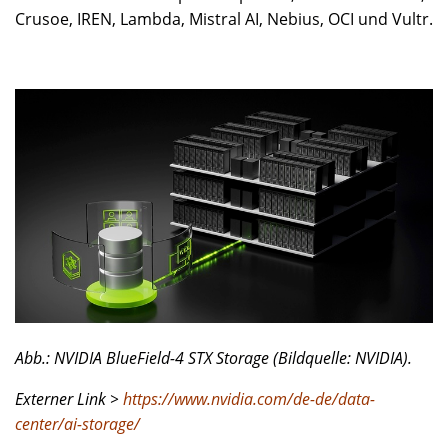
Crusoe, IREN, Lambda, Mistral AI, Nebius, OCI und Vultr.
Abb.: NVIDIA BlueField-4 STX Storage (Bildquelle: NVIDIA).
Externer Link >
https://www.nvidia.com/de-de/data-
center/ai-storage/