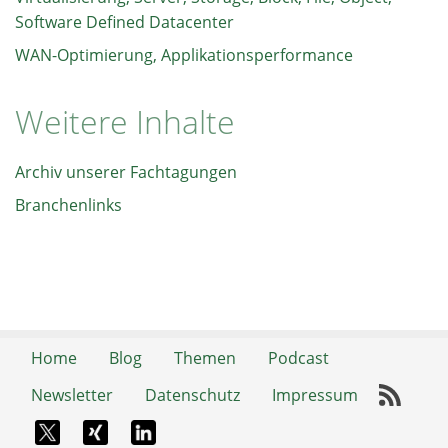
Software Defined Datacenter
WAN-Optimierung, Applikationsperformance
Weitere Inhalte
Archiv unserer Fachtagungen
Branchenlinks
Home
Blog
Themen
Podcast
Newsletter
Datenschutz
Impressum
RSS-
X-Twitter
Xing
LinkedIn