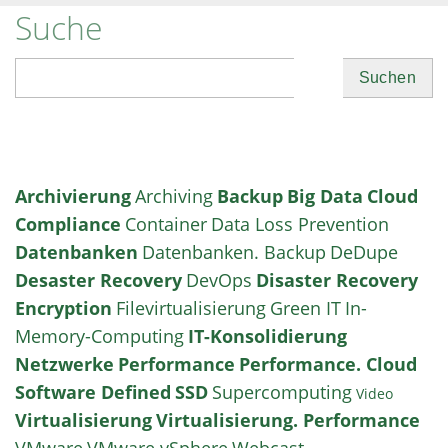
Suche
Suchen
Archivierung
Archiving
Backup
Big Data
Cloud
Compliance
Container
Data Loss Prevention
Datenbanken
Datenbanken. Backup
DeDupe
Desaster Recovery
DevOps
Disaster Recovery
Encryption
Filevirtualisierung
Green IT
In-
Memory-Computing
IT-Konsolidierung
Netzwerke
Performance
Performance. Cloud
Software Defined
SSD
Supercomputing
Video
Virtualisierung
Virtualisierung. Performance
VMware
VMware vSphere
Webcast