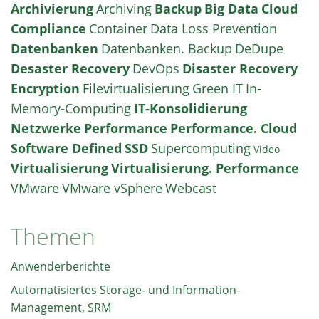
Archivierung
Archiving
Backup
Big Data
Cloud
Compliance
Container
Data Loss Prevention
Datenbanken
Datenbanken. Backup
DeDupe
Desaster Recovery
DevOps
Disaster Recovery
Encryption
Filevirtualisierung
Green IT
In-
Memory-Computing
IT-Konsolidierung
Netzwerke
Performance
Performance. Cloud
Software Defined
SSD
Supercomputing
Video
Virtualisierung
Virtualisierung. Performance
VMware
VMware vSphere
Webcast
Themen
Anwenderberichte
Automatisiertes Storage- und Information-
Management, SRM