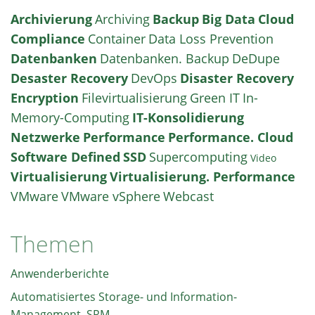
Archivierung
Archiving
Backup
Big Data
Cloud
Compliance
Container
Data Loss Prevention
Datenbanken
Datenbanken. Backup
DeDupe
Desaster Recovery
DevOps
Disaster Recovery
Encryption
Filevirtualisierung
Green IT
In-
Memory-Computing
IT-Konsolidierung
Netzwerke
Performance
Performance. Cloud
Software Defined
SSD
Supercomputing
Video
Virtualisierung
Virtualisierung. Performance
VMware
VMware vSphere
Webcast
Themen
Anwenderberichte
Automatisiertes Storage- und Information-
Management, SRM