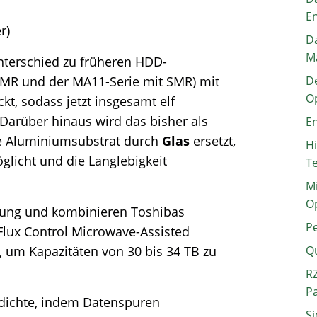
E
r)
Da
M
nterschied zu früheren HDD-
CMR und der MA11-Serie mit SMR) mit
De
O
kt, sodass jetzt insgesamt elf
Darüber hinaus wird das bisher als
En
te Aluminiumsubstrat durch
Glas
ersetzt,
H
glicht und die Langlebigkeit
T
Mi
O
llung und kombinieren Toshibas
P
Flux Control Microwave-Assisted
 um Kapazitäten von 30 bis 34 TB zu
Q
RZ
P
dichte, indem Datenspuren
Si