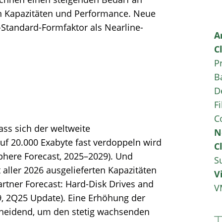
n Kapazitäten und Performance. Neue
-Standard-Formfaktor als Nearline-
A
C
P
B
D
Fi
C
ss sich der weltweite
N
uf 20.000 Exabyte fast verdoppeln wird
C
here Forecast, 2025–2029​). Und
S
 aller 2026 ausgelieferten Kapazitäten
V
rtner Forecast: Hard-Disk Drives and
V
9, 2Q25 Update​). Eine Erhöhung der
scheidend, um den stetig wachsenden