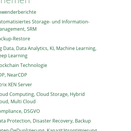
nwenderberichte
tomatisiertes Storage- und Information-
anagement, SRM
ackup-Restore
g Data, Data Analytics, KI, Machine Learning,
eep Learning
ockchain Technologie
DP, NearCDP
trix XEN Server
oud Computing, Cloud Storage, Hybrid
oud, Multi Cloud
ompliance, DSGVO
ta Protection, Disaster Recovery, Backup
ten-DeDuplizierung, Kapazitätsoptimierung,