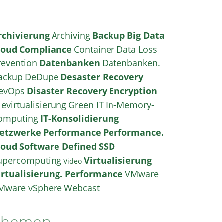
rchivierung
Archiving
Backup
Big Data
loud
Compliance
Container
Data Loss
revention
Datenbanken
Datenbanken.
ackup
DeDupe
Desaster Recovery
evOps
Disaster Recovery
Encryption
levirtualisierung
Green IT
In-Memory-
omputing
IT-Konsolidierung
etzwerke
Performance
Performance.
loud
Software Defined
SSD
upercomputing
Virtualisierung
Video
irtualisierung. Performance
VMware
Mware vSphere
Webcast
Themen