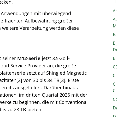
ecken.
A
i Anwendungen mit überwiegend
Au
eneffizienten Aufbewahrung großer
M
ie weitere Verarbeitung werden diese
B
Bi
D
t seiner
M12-Serie
jetzt 3,5-Zoll-
Bl
oud Service Provider an, die große
C
lattenserie setzt auf Shingled Magnetic
Ci
itäten[2] von 30 bis 34 TB[3]. Erste
Cl
reits ausgeliefert. Darüber hinaus
Cl
tionen, im dritten Quartal 2026 mit der
C
erke zu beginnen, die mit Conventional
Da
is zu 28 TB bieten.
Da