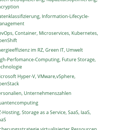
ncryption
tenklassifizierung, Information-Lifecycle-
anagement
vOps, Container, Microservices, Kubernetes,
penShift
ergieeffizienz im RZ, Green IT, Umwelt
igh-Perfomance-Computing, Future Storage,
echnologie
crosoft Hyper-V, VMware,vSphere,
penStack
ersonalien, Unternehmenszahlen
uantencomputing
-Hosting, Storage as a Service, SaaS, IaaS,
aaS
cherungsstrategie virtualisierter Ressourcen