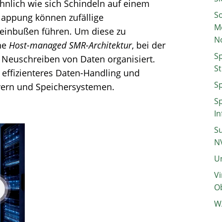
nlich wie sich Schindeln auf einem
So
lappung können zufällige
M
seinbußen führen. Um diese zu
N
ne
Host-managed SMR-Architektur
, bei der
Sp
 Neuschreiben von Daten organisiert.
St
n effizienteres Daten-Handling und
Sp
rvern und Speichersystemen.
Sp
In
Su
N
Un
Vi
Ob
W