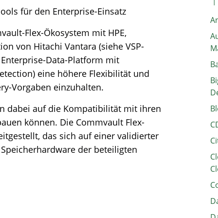
ols für den Enterprise-Einsatz
A
ault-Flex-Ökosystem mit HPE,
Au
ion von Hitachi Vantara (siehe VSP-
M
Enterprise-Data-Platform mit
B
tection) eine höhere Flexibilität und
Bi
ery-Vorgaben einzuhalten.
D
en dabei auf die Kompatibilität mit ihren
Bl
 bauen können. Die Commvault Flex-
C
gestellt, das sich auf einer validierter
Ci
 Speicherhardware der beteiligten
Cl
Cl
C
Da
Da