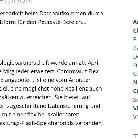
lierbarkeit beim Datenaufkommen durch
ttform für den Petabyte-Bereich...
A
C
P
B
D
logiepartnerschaft wurde am 20. April
Fi
 Mitglieder erweitert. Commvault Flex,
C
ex
angeboten, ist eine vom Anbieter
N
iel, eine möglichst hohe Resilienz auch
C
tzen zu erreichen. Sie bietet laut
S
men zugeschnittene Datensicherung und
V
mit einer flexibel skalierbaren
V
leistungs-Flash-Speicherpools verbinden