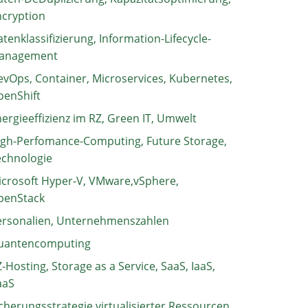
ncryption
tenklassifizierung, Information-Lifecycle-
anagement
vOps, Container, Microservices, Kubernetes,
penShift
ergieeffizienz im RZ, Green IT, Umwelt
igh-Perfomance-Computing, Future Storage,
echnologie
crosoft Hyper-V, VMware,vSphere,
penStack
ersonalien, Unternehmenszahlen
uantencomputing
-Hosting, Storage as a Service, SaaS, IaaS,
aaS
cherungsstrategie virtualisierter Ressourcen