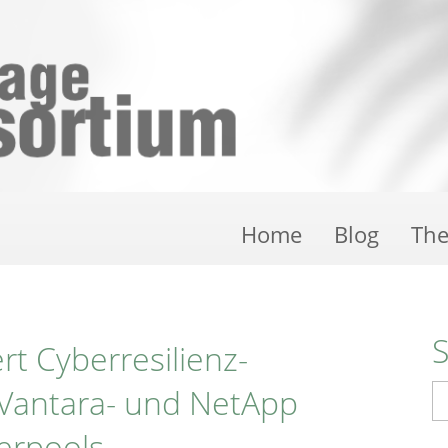
Home
Blog
Th
t Cyberresilienz-
 Vantara- und NetApp
S
herpools