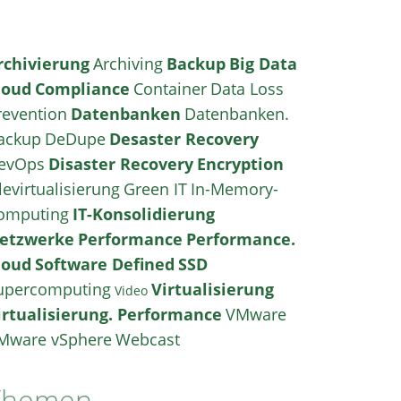
rchivierung
Archiving
Backup
Big Data
loud
Compliance
Container
Data Loss
revention
Datenbanken
Datenbanken.
ackup
DeDupe
Desaster Recovery
evOps
Disaster Recovery
Encryption
levirtualisierung
Green IT
In-Memory-
omputing
IT-Konsolidierung
etzwerke
Performance
Performance.
loud
Software Defined
SSD
upercomputing
Virtualisierung
Video
irtualisierung. Performance
VMware
Mware vSphere
Webcast
Themen