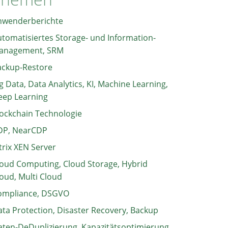
nwenderberichte
tomatisiertes Storage- und Information-
anagement, SRM
ackup-Restore
g Data, Data Analytics, KI, Machine Learning,
eep Learning
ockchain Technologie
DP, NearCDP
trix XEN Server
oud Computing, Cloud Storage, Hybrid
oud, Multi Cloud
ompliance, DSGVO
ta Protection, Disaster Recovery, Backup
ten-DeDuplizierung, Kapazitätsoptimierung,