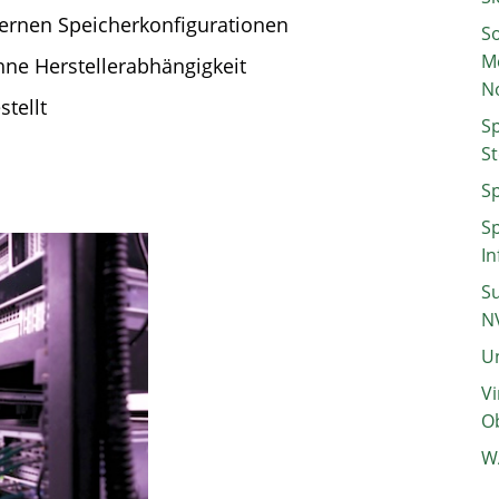
xternen Speicherkonfigurationen
So
M
ne Herstellerabhängigkeit
N
tellt
Sp
St
Sp
Sp
In
Su
N
Un
Vi
Ob
W