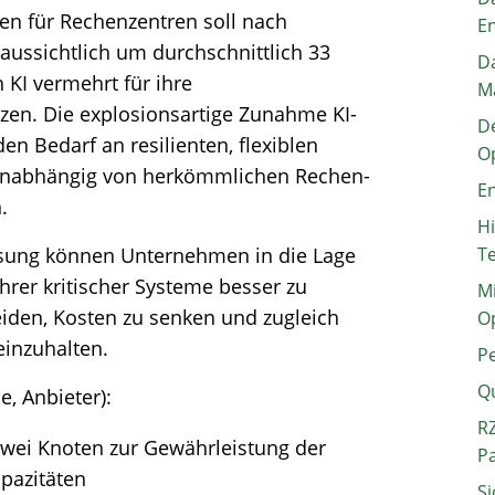
en für Rechenzentren soll nach
E
aussichtlich um durchschnittlich 33
Da
 KI vermehrt für ihre
M
tzen. Die explosionsartige Zunahme KI-
De
en Bedarf an resilienten, flexiblen
O
 unabhängig von herkömmlichen Rechen-
En
n.
H
ösung können Unternehmen in die Lage
T
hrer kritischer Systeme besser zu
Mi
eiden, Kosten zu senken und zugleich
O
einzuhalten.
P
Q
e, Anbieter):
RZ
 zwei Knoten zur Gewährleistung der
P
pazitäten
Si