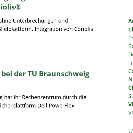
iolis®
 ohne Unterbrechungen und
A
Zielplattform. Integration von Coriolis
C
P
B
D
Fi
C
 bei der TU Braunschweig
N
C
S
g hat ihr Rechenzentrum durch die
V
icherplattform Dell PowerFlex
V
W