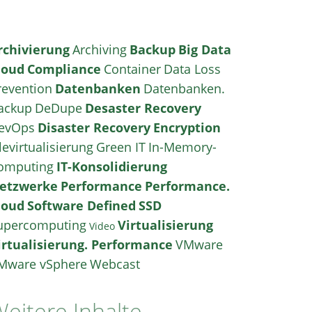
rchivierung
Archiving
Backup
Big Data
loud
Compliance
Container
Data Loss
revention
Datenbanken
Datenbanken.
ackup
DeDupe
Desaster Recovery
evOps
Disaster Recovery
Encryption
levirtualisierung
Green IT
In-Memory-
omputing
IT-Konsolidierung
etzwerke
Performance
Performance.
loud
Software Defined
SSD
upercomputing
Virtualisierung
Video
irtualisierung. Performance
VMware
Mware vSphere
Webcast
eitere Inhalte