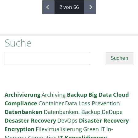
2 von 66
Suche
Suchen
Archivierung
Archiving
Backup
Big Data
Cloud
Compliance
Container
Data Loss Prevention
Datenbanken
Datenbanken. Backup
DeDupe
Desaster Recovery
DevOps
Disaster Recovery
Encryption
Filevirtualisierung
Green IT
In-
Memory-Computing
IT-Konsolidierung