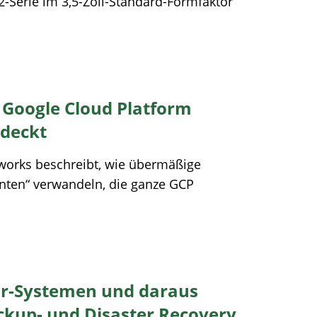
Serie im 3,5-Zoll-Standard-Formfaktor
n Google Cloud Platform
edeckt
works beschreibt, wie übermäßige
enten“ verwandeln, die ganze GCP
or-Systemen und daraus
ackup- und Disaster Recovery