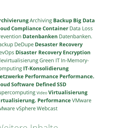
rchivierung
Archiving
Backup
Big Data
loud
Compliance
Container
Data Loss
revention
Datenbanken
Datenbanken.
ackup
DeDupe
Desaster Recovery
evOps
Disaster Recovery
Encryption
levirtualisierung
Green IT
In-Memory-
omputing
IT-Konsolidierung
etzwerke
Performance
Performance.
loud
Software Defined
SSD
upercomputing
Virtualisierung
Video
irtualisierung. Performance
VMware
Mware vSphere
Webcast
eitere Inhalte