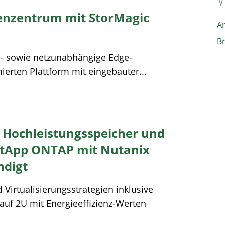
henzentrum mit StorMagic
A
B
le- sowie netzunabhängige Edge-
erten Plattform mit eingebauter...
0 Hochleistungsspeicher und
etApp ONTAP mit Nutanix
ndigt
 Virtualisierungsstrategien inklusive
uf 2U mit Energieeffizienz-Werten