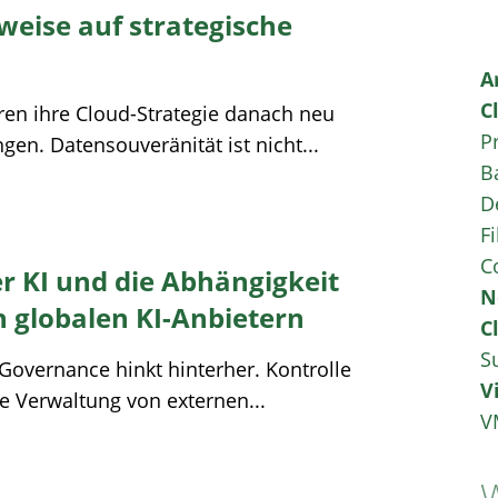
weise auf strategische
A
C
en ihre Cloud-Strategie danach neu
P
n​. Datensouveränität ist nicht...
B
D
Fi
C
r KI und die Abhängigkeit
N
globalen KI-Anbietern​
C
S
e Governance hinkt hinterher​. Kontrolle
V
ie Verwaltung von externen...
V
W