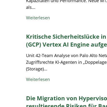
Kapazitäten und Performance. Neue M12-
als...
Weiterlesen
Kritische Sicherheitslücke i
(GCP) Vertex AI Engine aufg
Unit 42-Team Analyse von Palo Alto Net
Zugriffsrechte KI-Agenten in „Doppelag
(Storage)...
Weiterlesen
Die Migration von Hypervis
resultierende Risiken für B