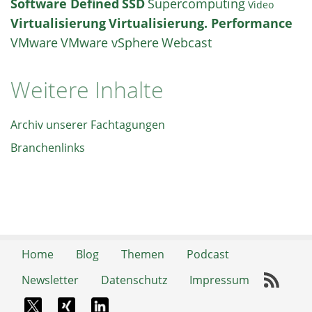
Software Defined
SSD
Supercomputing
Video
Virtualisierung
Virtualisierung. Performance
VMware
VMware vSphere
Webcast
Weitere Inhalte
Archiv unserer Fachtagungen
Branchenlinks
Home
Blog
Themen
Podcast
Newsletter
Datenschutz
Impressum
RSS-
X-Twitter
Xing
LinkedIn