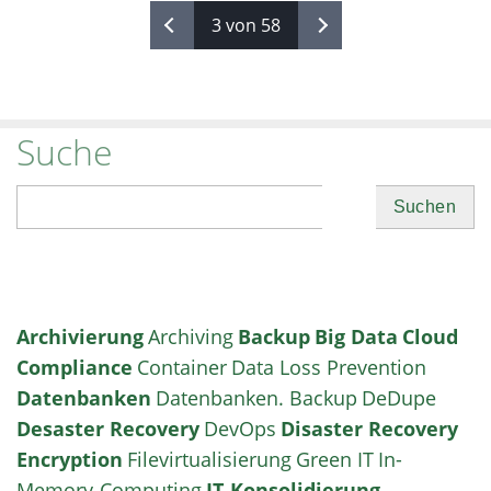
3 von 58
Suche
Suchen
Archivierung
Archiving
Backup
Big Data
Cloud
Compliance
Container
Data Loss Prevention
Datenbanken
Datenbanken. Backup
DeDupe
Desaster Recovery
DevOps
Disaster Recovery
Encryption
Filevirtualisierung
Green IT
In-
Memory-Computing
IT-Konsolidierung