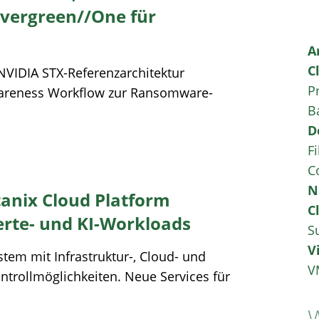
vergreen//One für
A
C
NVIDIA STX-Referenzarchitektur
P
areness Workflow zur Ransomware-
B
D
Fi
C
N
tanix Cloud Platform
C
ierte- und KI-Workloads
S
V
stem mit Infrastruktur-, Cloud- und
V
ntrollmöglichkeiten. Neue Services für
W