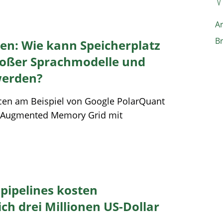
A
B
en: Wie kann Speicherplatz
roßer Sprachmodelle und
werden?
rcen am Beispiel von Google PolarQuant
 Augmented Memory Grid mit
npipelines kosten
h drei Millionen US-Dollar