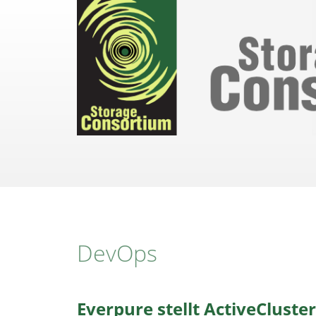
Direkt
zum
Inhalt
DevOps
Everpure stellt ActiveCluster