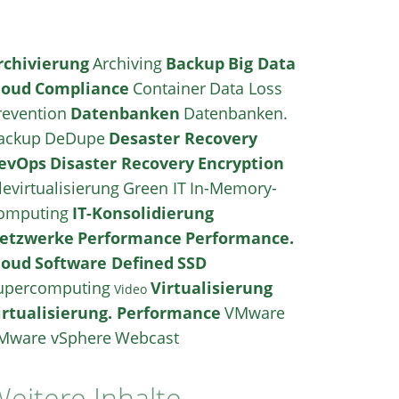
rchivierung
Archiving
Backup
Big Data
loud
Compliance
Container
Data Loss
revention
Datenbanken
Datenbanken.
ackup
DeDupe
Desaster Recovery
evOps
Disaster Recovery
Encryption
levirtualisierung
Green IT
In-Memory-
omputing
IT-Konsolidierung
etzwerke
Performance
Performance.
loud
Software Defined
SSD
upercomputing
Virtualisierung
Video
irtualisierung. Performance
VMware
Mware vSphere
Webcast
eitere Inhalte