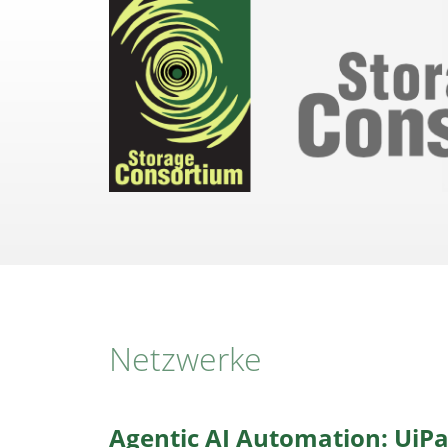
Direkt
zum
Inhalt
Netzwerke
Agentic AI Automation: UiPa