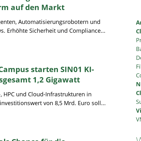
rm auf den Markt
genten, Automatisierungsrobotern und
A
. Erhöhte Sicherheit und Compliance...
C
P
B
D
Fi
 Campus starten SIN01 KI-
C
sgesamt 1,2 Gigawatt
N
C
-, HPC und Cloud-Infrastrukturen in
S
vestitionswert von 8,5 Mrd. Euro soll...
V
V
W