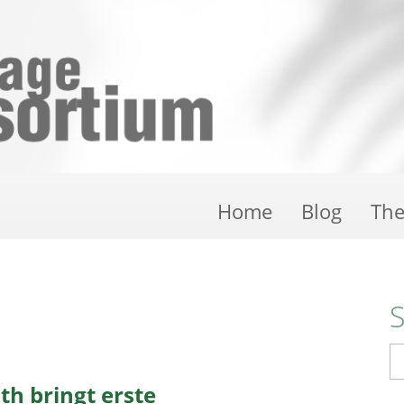
Home
Blog
Th
S
th bringt erste