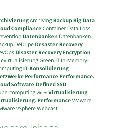
rchivierung
Archiving
Backup
Big Data
loud
Compliance
Container
Data Loss
revention
Datenbanken
Datenbanken.
ackup
DeDupe
Desaster Recovery
evOps
Disaster Recovery
Encryption
levirtualisierung
Green IT
In-Memory-
omputing
IT-Konsolidierung
etzwerke
Performance
Performance.
loud
Software Defined
SSD
upercomputing
Virtualisierung
Video
irtualisierung. Performance
VMware
Mware vSphere
Webcast
eitere Inhalte